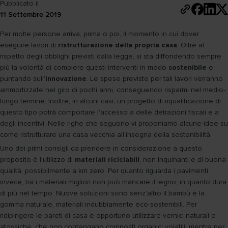
Pubblicato il
11 Settembre 2019
Per molte persone arriva, prima o poi, il momento in cui dover
eseguire lavori di
ristrutturazione della propria casa
. Oltre al
rispetto degli obblighi previsti dalla legge, si sta diffondendo sempre
più la volontà di compiere questi interventi in modo
sostenibile
e
puntando sull'
innovazione
. Le spese previste per tali lavori verranno
ammortizzate nel giro di pochi anni, conseguendo risparmi nel medio-
lungo termine. Inoltre, in alcuni casi, un progetto di riqualificazione di
questo tipo potrà comportare l'accesso a delle detrazioni fiscali e a
degli incentivi. Nelle righe che seguono vi proponiamo alcune idee su
come ristrutturare una casa vecchia all'insegna della sostenibilità.
Uno dei primi consigli da prendere in considerazione a questo
proposito è l'utilizzo di
materiali riciclabili
, non inquinanti e di buona
qualità, possibilmente a km zero. Per quanto riguarda i pavimenti,
invece, tra i materiali migliori non può mancare il legno, in quanto dura
di più nel tempo. Nuove soluzioni sono senz'altro il bambù e la
gomma naturale, materiali indubbiamente eco-sostenibili. Per
ridipingere le pareti di casa è opportuno utilizzare vernici naturali e
atossiche, che non contengano composti organici volatili, mentre per