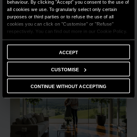
behaviour. By clicking "Accept" you consent to the use of
all cookies we use. To granularly select only certain
purposes or third parties or to refuse the use of all
GUIDA AL RISPARMIO
cookies you can click on "Customise" or "Refuse"
Quanto consuma un condizionatore?
respectively. You can find out more in our Cookie Policy.
LEGGI DI PIÙ
ACCEPT
CUSTOMISE
CONTINUE WITHOUT ACCEPTING