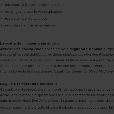
rallentare la tensione dei muscoli;
decongestionare le vie respiratorie;
regolare il battito cardiaco;
normalizzare il sistema nervoso.
La scelta del momento più adatto
Affinché una
doccia calda
possa davvero
migliorare il sonno
é impo
rilevato gli esperti del
Center for Sleep Medicine del NewYork-Presbyteri
condizioni normali il nostro corpo tende infatti ad incamerare progress
immediatamente prima di andare a dormire rischierebbe di interrompere 
Il consiglio della dott.ssa Dianne Augelli del
Center for Sleep Medicine
La giusta temperatura dell'acqua
Gli studi citati in precedenza hanno dimostrato che, in assenza di part
avere, ogni giorno, a disposizione l'acqua alla temperatura ideale, sen
calore
come Nuos Evo A+ di Ariston, in grado di farci risparmiare circa i
Vorresti saperne di più sulle diverse tipologie di scaldacqua disponibil