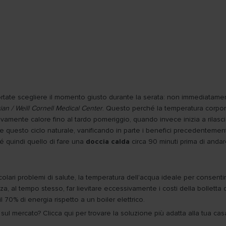
rtate scegliere il momento giusto durante la serata: non immediatam
an / Weill Cornell Medical Center
. Questo perché la temperatura corpore
ivamente calore fino al tardo pomeriggio, quando invece inizia a rilasc
questo ciclo naturale, vanificando in parte i benefici precedentemente
é quindi quello di fare una
doccia calda
circa 90 minuti prima di andar
icolari problemi di salute, la temperatura dell'acqua ideale per consent
za, al tempo stesso, far lievitare eccessivamente i costi della bolletta
l 70% di energia rispetto a un boiler elettrico.
i sul mercato? Clicca qui per trovare la soluzione più adatta alla tua ca