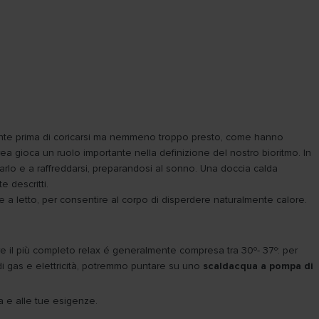
ente prima di coricarsi ma nemmeno troppo presto, come hanno
a gioca un ruolo importante nella definizione del nostro bioritmo. In
iarlo e a raffreddarsi, preparandosi al sonno. Una doccia calda
 descritti.
e a letto, per consentire al corpo di disperdere naturalmente calore.
ire il più completo relax é generalmente compresa tra 30º- 37º: per
 di gas e elettricità, potremmo puntare su uno
scaldacqua a pompa di
sa e alle tue esigenze.