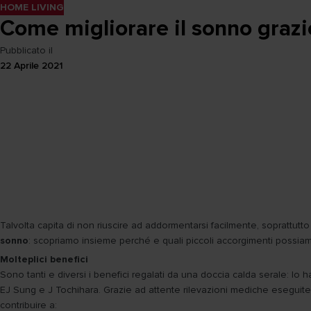
HOME LIVING
Come migliorare il sonno grazi
Pubblicato il
22 Aprile 2021
Talvolta capita di non riuscire ad addormentarsi facilmente, soprattu
sonno
: scopriamo insieme perché e quali piccoli accorgimenti possia
Molteplici benefici
Sono tanti e diversi i benefici regalati da una doccia calda serale: lo ha
EJ Sung e J Tochihara. Grazie ad attente rilevazioni mediche eseguite 
contribuire a: