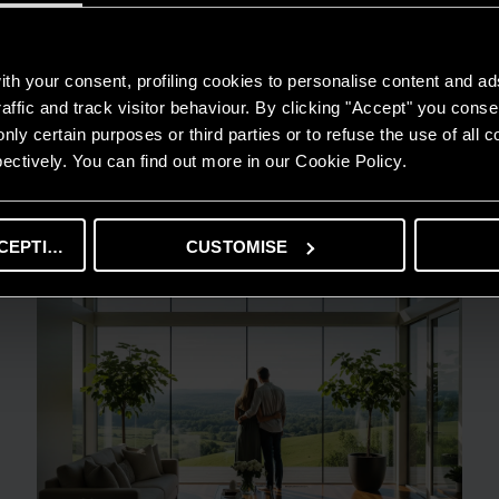
th your consent, profiling cookies to personalise content and ad
GUIDA AL RISPARMIO
affic and track visitor behaviour. By clicking "Accept" you consen
Quanto consuma un condizionatore?
nly certain purposes or third parties or to refuse the use of all 
ectively. You can find out more in our Cookie Policy.
LEGGI DI PIÙ
CEPTING
CUSTOMISE