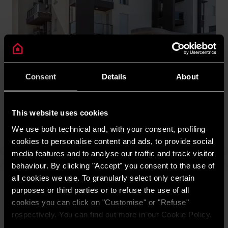
Consent
Details
About
SAN GIORGIO DI PIANO, BOLOGNA
Il perfetto compromesso tra autonomo e
centralizzato in un condominio “green”
This website uses cookies
SCOPRI
We use both technical and, with your consent, profiling
cookies to personalise content and ads, to provide social
media features and to analyse our traffic and track visitor
behaviour. By clicking "Accept" you consent to the use of
all cookies we use. To granularly select only certain
purposes or third parties or to refuse the use of all
cookies you can click on "Customise" or "Refuse"
respectively. You can find out more in our Cookie Policy.