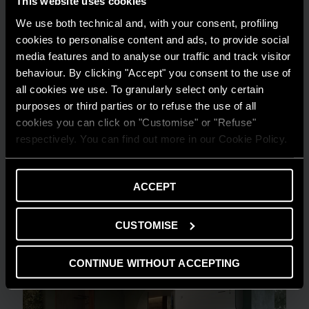
This website uses cookies
We use both technical and, with your consent, profiling
cookies to personalise content and ads, to provide social
media features and to analyse our traffic and track visitor
behaviour. By clicking "Accept" you consent to the use of
all cookies we use. To granularly select only certain
purposes or third parties or to refuse the use of all
cookies you can click on "Customise" or "Refuse"
respectively. You can find out more in our Cookie Policy.
PRODOTTI E SERVIZI
ACCEPT
Ariston on Tour 2024
LEGGI L'ARTICOLO
CUSTOMISE
CONTINUE WITHOUT ACCEPTING