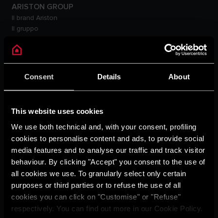
ARISTON GROUP
Il brand Ariston
Il gruppo
Fatti ed evidenze di
sostenibilità
Carriere
THE COMFORT WAY
Consent
Details
About
Ambiente
Consigli e Soluzioni
Home Living
This website uses cookies
Guida agli Incentivi
Guida al Risparmio
We use both technical and, with your consent, profiling
Ariston With You
cookies to personalise content and ads, to provide social
Glossario
media features and to analyse our traffic and track visitor
SUPPORTO
behaviour. By clicking "Accept" you consent to the use of
Contattaci
all cookies we use. To granularly select only certain
Rete e programmi di
purposes or third parties or to refuse the use of all
assistenza
cookies you can click on "Customise" or "Refuse"
Detrazioni fiscali e incentivi
respectively. You can find out more in our Cookie Policy.
Avvisi Importanti