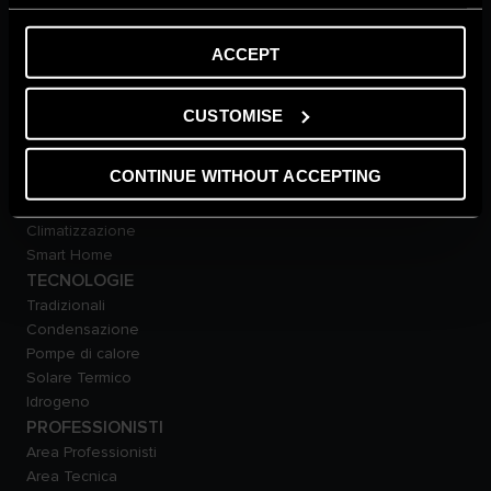
Area Dowload
FAQ
ACCEPT
PRODOTTI
Caldaie
Scaldacqua
CUSTOMISE
Pompe di calore
Termoregolazione
CONTINUE WITHOUT ACCEPTING
Solare Termico
Bollitori
Climatizzazione
Smart Home
TECNOLOGIE
Tradizionali
Condensazione
Pompe di calore
Solare Termico
Idrogeno
PROFESSIONISTI
Area Professionisti
Area Tecnica