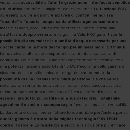
viene resa
accessibile all’utente grazie ad un’interfaccia semplice
ed intuitiva
che offre la migliore user experience. La
funzione ECO,
ad esempio, oltre a garantire alti livelli di comfort,
memorizza
“quando” e “quanta” acqua calda utilizza ogni consumatore
massimizzando, così, l’efficienza energetica. Inoltre, grazie alla
struttura a doppio serbatoio,
la gamma Velis PRO
garantisce la
possibilità di accumulare la quantità d’acqua necessaria per una
doccia calda nella metà del tempo per un massimo di 50 minuti
.
L’innovativa struttura dei componenti interni, infatti, consente di
controllare i due serbatoi in maniera indipendente e flessibile, con
una potenza massima assorbita di 1,5 kW. Peculiarità della gamma è
sicuramente il suo stile, unico ed elegante, che permette
la
possibilità di una installazione multi-posizione
: sia che venga
installato orizzontalmente o verticalmente, lo scaldacqua assicura
ottime prestazioni; inoltre, con i suoi 27 cm di profondità, risulta
essere
il prodotto più sottile della sua categoria, installabile
agevolmente anche a scomparsa
per favorire la massima versatilità.
La durabilità è da sempre un fattore fondamentale per Ariston, per cui
questa gamma è dotata della miglior tecnologia PRO TECH
contro il calcare
. La resistenza a secco è la soluzione più efficace: