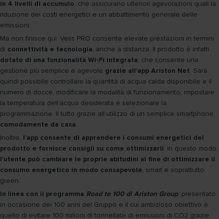
in 4 livelli di accumulo
, che assicurano ulteriori agevolazioni quali la
riduzione dei costi energetici e un abbattimento generale delle
emissioni.
Ma non finisce qui: Velis PRO consente elevate prestazioni in termini
di
connettività e tecnologia
, anche a distanza. Il prodotto è infatti
dotato di una funzionalità Wi-Fi integrata
, che consente una
gestione più semplice e agevole
grazie all’app Ariston Net
. Sarà
quindi possibile controllare la quantità di acqua calda disponibile e il
numero di docce, modificare la modalità di funzionamento, impostare
la temperatura dell’acqua desiderata e selezionare la
programmazione. Il tutto grazie all’utilizzo di un semplice smartphone,
comodamente da casa
.
Inoltre,
l’app consente di apprendere i consumi energetici del
prodotto e fornisce consigli su come ottimizzarli
: in questo modo,
l’utente può cambiare le proprie abitudini al fine di ottimizzare il
consumo energetico in modo consapevole
, smart e soprattutto
green.
In linea con il programma
Road to 100 di Ariston Group
, presentato
in occasione dei 100 anni del Gruppo e il cui ambizioso obiettivo è
quello di evitare 100 milioni di tonnellate di emissioni di CO2 grazie