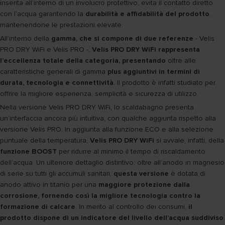
inserita all’interno di un involucro protettivo, evita il contatto diretto
con l’acqua garantendo la
durabilità e affidabilità del prodotto
,
mantenendone le prestazioni elevate.
All’interno della
gamma, che si compone di due referenze
- Velis
PRO DRY WiFi e Velis PRO -,
Velis PRO DRY WiFi rappresenta
l’eccellenza totale della categoria, presentando
oltre alle
caratteristiche generali di gamma
plus aggiuntivi in termini di
durata, tecnologia e connettività
. Il prodotto è infatti studiato per
offrire la migliore esperienza, semplicità e sicurezza di utilizzo.
Nella versione Velis PRO DRY WiFi, lo scaldabagno presenta
un’interfaccia ancora più intuitiva, con qualche aggiunta rispetto alla
versione Velis PRO. In aggiunta alla funzione ECO e alla selezione
puntuale della temperatura,
Velis PRO DRY WiFi
si avvale, infatti, della
funzione BOOST
per ridurre al minimo il tempo di riscaldamento
dell’acqua. Un ulteriore dettaglio distintivo: oltre all’anodo in magnesio
di serie su tutti gli accumuli sanitari,
questa versione
è dotata di
anodo attivo in titanio per una
maggiore protezione dalla
corrosione, fornendo così la migliore tecnologia contro la
formazione di calcare
. In merito al controllo dei consumi,
il
prodotto dispone di un indicatore del livello dell’acqua suddiviso