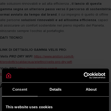
alle soluzioni rinnovabili e ad alta efficienza
, il lancio di questa
gamma segna un ulteriore passo verso il percorso di sostenibilità
ormai avviato da tempo dal brand
, il cui impegno è quello di offrire
alle persone
soluzioni rinnovabili e ad altissima efficienza
, capaci
di assicurare un comfort sostenibile nel pieno rispetto del Pianeta,
strizzando sempre l’occhio al portafoglio.
DATI TECNICI
LINK DI DETTAGLIO GAMMA VELIS PRO:
Velis PRO DRY WiFi
:
https://www.ariston.com/it-
it/prodotti/scaldacqua/elettrici/velis-pro-dry-wifi
Velis PRO
:
https://www.ariston.com/it-
it/prodotti/scaldacqua/elettrici/velis-pro
Articoli correlati
Consent
Details
About
This website uses cookies