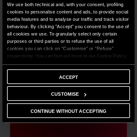
We use both technical and, with your consent, profiling
cookies to personalise content and ads, to provide social
media features and to analyse our traffic and track visitor
behaviour. By clicking "Accept" you consent to the use of
all cookies we use. To granularly select only certain
purposes or third parties or to refuse the use of all
cookies you can click on "Customise" or "Refuse"
respectively. You can find out more in our Cookie Policy.
ACCEPT
PRODOTTI E SERVIZI
NEVIS EVO R32: la grande novità della
CUSTOMISE
gamma di condizionatori Ariston
CONTINUE WITHOUT ACCEPTING
LEGGI L'ARTICOLO