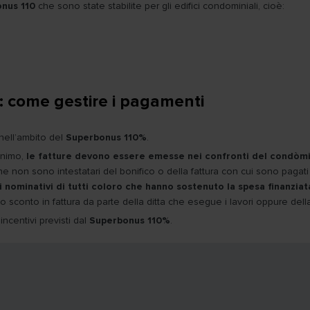
nus 110
che sono state stabilite per gli edifici condominiali, cioè:
 come gestire i pagamenti
nell’ambito del
Superbonus 110%
.
inimo,
le fatture devono essere emesse nei confronti del condòmi
e non sono intestatari del bonifico o della fattura con cui sono paga
i nominativi di tutti coloro che hanno sostenuto la spesa finanzia
conto in fattura da parte della ditta che esegue i lavori oppure della 
incentivi previsti dal
Superbonus 110%
.