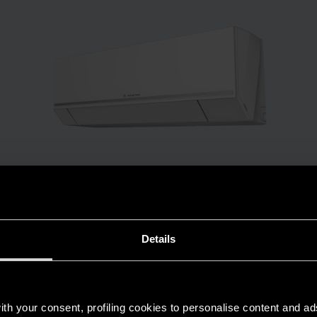
PRODOTTI E SERVIZI
NEVIS EVO R32: la grande novità della
Details
gamma di condizionatori Ariston
LEGGI L'ARTICOLO
th your consent, profiling cookies to personalise content and ad