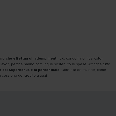
no che effettua gli adempimenti
(c.d. condomino incaricato).
ti lavori, perché hanno comunque sostenuto le spese. Affinché tutto
ta col Superbonus e la percentuale
. Oltre alla detrazione, come
cessione del credito a terzi.