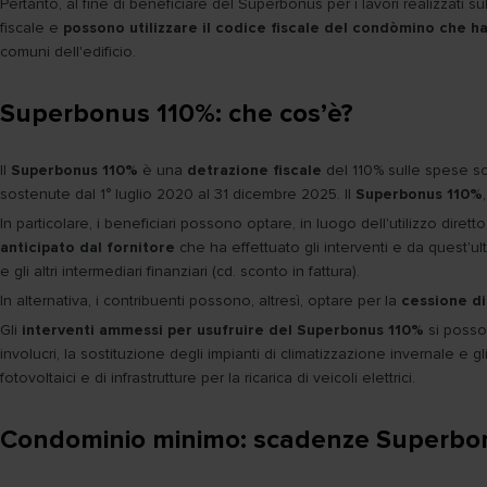
Pertanto, al fine di beneficiare del Superbonus per i lavori realizzati
fiscale e
possono utilizzare il codice fiscale del condòmino che h
comuni dell'edificio.
Superbonus 110%: che cos’è?
Il
Superbonus 110%
è una
detrazione fiscale
del 110% sulle spese sos
sostenute dal 1° luglio 2020 al 31 dicembre 2025. Il
Superbonus 110%
In particolare, i beneficiari possono optare, in luogo dell'utilizzo diret
anticipato dal fornitore
che ha effettuato gli interventi e da quest'ulti
e gli altri intermediari finanziari (cd. sconto in fattura).
In alternativa, i contribuenti possono, altresì, optare per la
cessione di
Gli
interventi ammessi per usufruire del Superbonus 110%
si posson
involucri, la sostituzione degli impianti di climatizzazione invernale e gli
fotovoltaici e di infrastrutture per la ricarica di veicoli elettrici.
Condominio minimo: scadenze Superbo