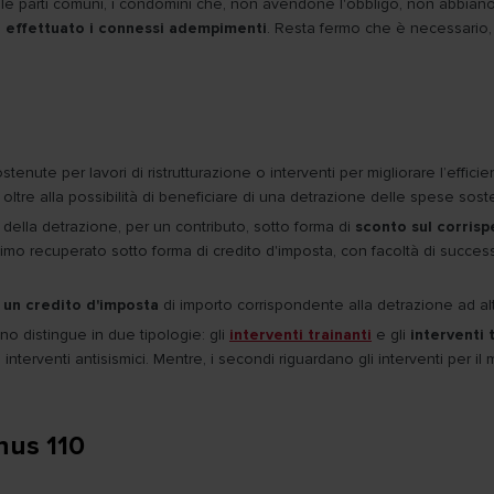
 sulle parti comuni, i condomìni che, non avendone l'obbligo, non abbia
a effettuato i connessi adempimenti
. Resta fermo che è necessario, 
tenute per lavori di ristrutturazione o interventi per migliorare l’effic
, oltre alla possibilità di beneficiare di una detrazione delle spese sos
to della detrazione, per un contributo, sotto forma di
sconto sul corrisp
mo recuperato sotto forma di credito d'imposta, con facoltà di successiva c
 un credito d'imposta
di importo corrispondente alla detrazione ad altri so
o distingue in due tipologie: gli
interventi trainanti
e gli
interventi 
 interventi antisismici. Mentre, i secondi riguardano gli interventi per il 
nus 110