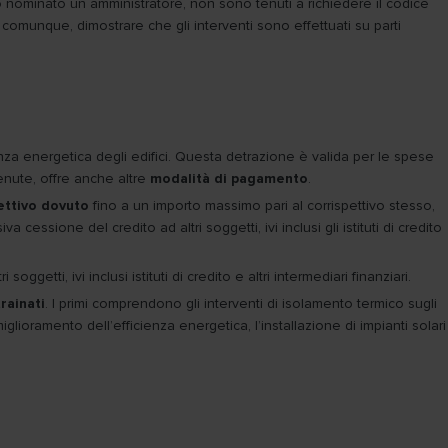
no nominato un amministratore, non sono tenuti a richiedere il codice
comunque, dimostrare che gli interventi sono effettuati su parti
ienza energetica degli edifici. Questa detrazione è valida per le spese
tenute, offre anche altre
modalità di pagamento
.
ettivo dovuto
fino a un importo massimo pari al corrispettivo stesso,
essione del credito ad altri soggetti, ivi inclusi gli istituti di credito
ggetti, ivi inclusi istituti di credito e altri intermediari finanziari.
trainati
. I primi comprendono gli interventi di isolamento termico sugli
miglioramento dell’efficienza energetica, l’installazione di impianti solari