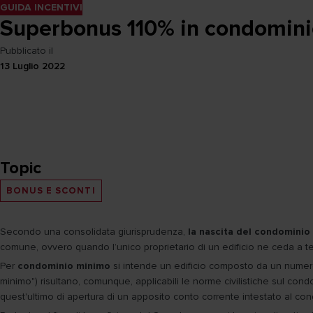
GUIDA INCENTIVI
Superbonus 110% in condomini
Pubblicato il
13 Luglio 2022
Topic
BONUS E SCONTI
Secondo una consolidata giurisprudenza,
la nascita del condomini
comune, ovvero quando l’unico proprietario di un edificio ne ceda a ter
Per
condominio minimo
si intende un edificio composto da un nume
minimo") risultano, comunque, applicabili le norme civilistiche sul cond
quest'ultimo di apertura di un apposito conto corrente intestato al co