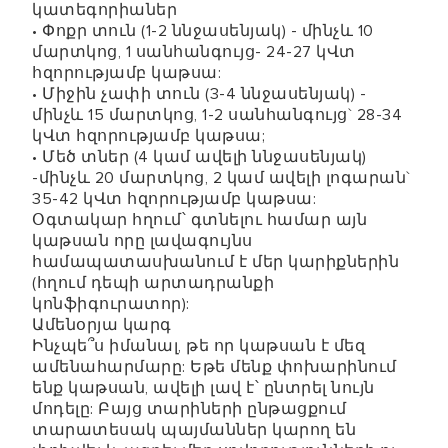
կատեգորիաներ
• Փոքր տուն (1-2 ննջասենյակ) - մինչև 10
մարտկոց, 1 սանհանգույց- 24-27 կՎտ
հզորությամբ կաթսա:
• Միջին չափի տուն (3-4 ննջասենյակ) -
մինչև 15 մարտկոց, 1-2 սանհանգույց` 28-34
կՎտ հզորությամբ կաթսա;
• Մեծ տներ (4 կամ ավելի ննջասենյակ)
-մինչև 20 մարտկոց, 2 կամ ավելի լոգարան`
35-42 կՎտ հզորությամբ կաթսա:
Օգտակար հղում՝ գտնելու համար այն
կաթսան որը լավագույնս
համապատասխանում է մեր կարիքներին
(հղում դեպի արտադրանքի
կոնֆիգուրատոր):
Ամենօրյա կարգ
Ինչպե՞ս իմանալ, թե որ կաթսան է մեզ
ամենահարմարը: Եթե ​​մենք փոխարինում
ենք կաթսան, ավելի լավ է՝ ընտրել նույն
մոդելը: Բայց տարիների ընթացքում
տարատեսակ պայմաններ կարող են