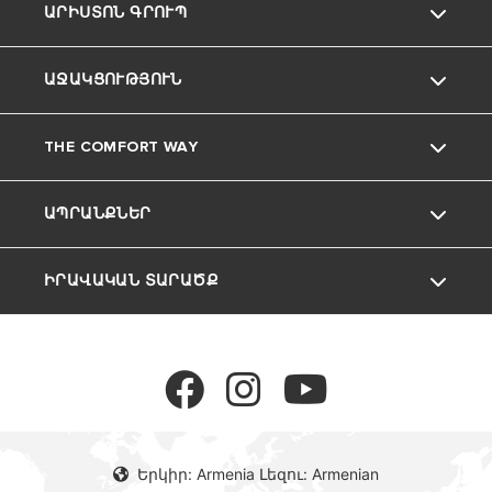
ԱՐԻՍՏՈՆ ԳՐՈՒՊ
ԱՋԱԿՑՈՒԹՅՈՒՆ
Ariston ապրանքանիշը
THE COMFORT WAY
Մեր Խումբը
ՀԱՃԱԽՈՐԴՆԵՐԻ ՍՊԱՍԱՐԿՈՒՄ
ԱՊՐԱՆՔՆԵՐ
Կարիերա
Հնարքներ և խորհուրդներ
ԻՐԱՎԱԿԱՆ ՏԱՐԱԾՔ
ԿԱԹՍԱՆԵՐ
ՋՐԱՏԱՔԱՑՈՒՑԻՉՆԵՐ
Գաղտնիության քաղաքականություն
Գաղտնիության քաղաքականություն
Երկիր: Armenia Լեզու: Armenian