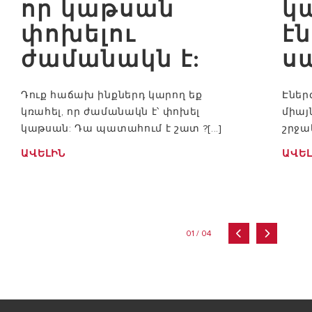
որ կաթսան
կ
փոխելու
է
ժամանակն է:
ս
Դուք հաճախ ինքներդ կարող եք
Էներ
կռահել, որ ժամանակն է՝ փոխել
միայն
կաթսան: Դա պատահում է շատ ?[...]
շրջա
ԱՎԵԼԻՆ
ԱՎԵԼ
01 / 04