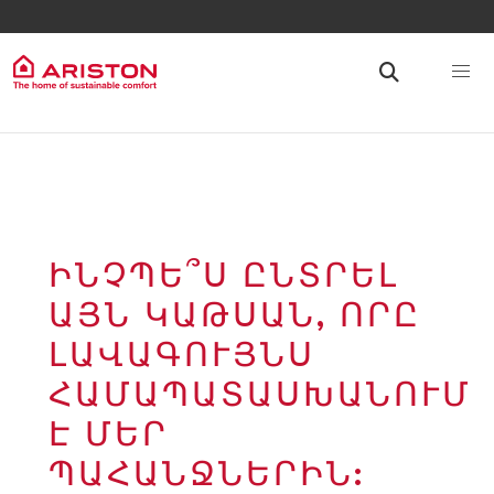
ԻՆՉՊԵ՞Ս ԸՆՏՐԵԼ
ԱՅՆ ԿԱԹՍԱՆ, ՈՐԸ
ԼԱՎԱԳՈՒՅՆՍ
ՀԱՄԱՊԱՏԱՍԽԱՆՈՒՄ
Է ՄԵՐ
ՊԱՀԱՆՋՆԵՐԻՆ: