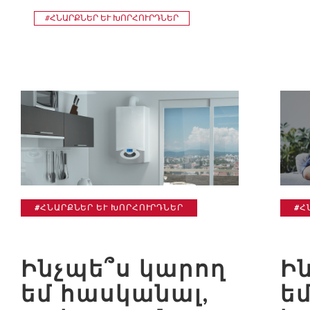
#ՀՆԱՐՔՆԵՐ ԵՒ ԽՈՐՀՈՒՐԴՆԵՐ
#ՀՆԱՐՔՆԵՐ ԵՒ ԽՈՐՀՈՒՐԴՆԵՐ
#Հ
Ինչպե՞ս կարող
Ի
եմ հասկանալ,
ե