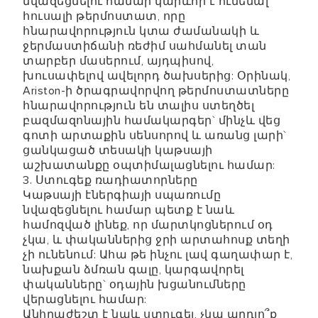
նվազեցնելու համար կարևոր է ունենալ
հուսալի թերմոստատ, որը
հնարավորություն կտա ժամանակի և
ջերմաստիճանի ռեժիմ սահմանել տան
տարբեր մասերում, այդպիսով,
խուսափելով ավելորդ ծախսերից: Օրինակ,
Ariston-ի ծրագրավորվող թերմոստատները
հնարավորություն են տալիս ստեղծել
բազմազոնային համակարգեր` մինչև վեց
գոտի արտաքին սենսորով և առանց լարի`
ցանկացած տեսակի կաթսայի
աշխատանքը օպտիմալացնելու համար:
3. Ստուգեք ռադիատորները
Կաթսայի էներգիայի սպառումը
նվազեցնելու համար պետք է նաև
համոզված լինեք, որ մարտկոցներում օդ
չկա, և փականներից ջրի արտահոսք տեղի
չի ունենում: Ահա թե ինչու լավ գաղափար է,
նախքան ձմռան գալը, կարգավորել
փականները` օդային խցանումները
վերացնելու համար:
Անհրաժեշտ է նաև ստուգել, չկա արդյո՞ք