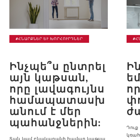
#ՀՆԱՐՔՆԵՐ ԵՒ ԽՈՐՀՈՒՐԴՆԵՐ
#Հ
Ինչպե՞ս ընտրել
Ի
այն կաթսան,
ե
որը լավագույնս
ո
համապատասխ
փ
անում է մեր
ժ
պահանջներին:
Դուք
կռահ
Տան կամ բնակարանի համար կաթսա