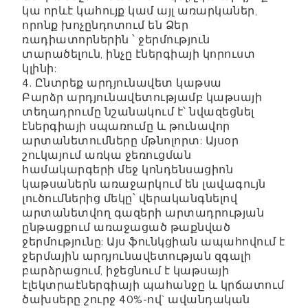
կա որևէ կահույք կամ այլ առարկաներ,
որոնք խոչընդոտում են Ձեր
ռադիատորներին ՝ ջերմություն
տարածելուն, ինչը էներգիայի կորուստ
կլինի:
4. Ընտրեք արդյունավետ կաթսա
Բարձր արդյունավետությամբ կաթսայի
տեղադրումը նշանակում է՝ նվազեցնել
էներգիայի սպառումը և թունավոր
արտանետումները մթնոլորտ: Այսօր
շուկայում առկա ջեռուցման
համակարգերի մեջ կոնդենսացիոն
կաթսաներն առաջարկում են լավագույն
լուծումներից մեկը՝ վերականգնելով
արտանետվող գազերի արտադրության
ընթացքում առաջացած թաքնված
ջերմությունը: Այս ֆունկցիան ապահովում է
ջերմային արդյունավետության զգալի
բարձրացում, իջեցնում է կաթսայի
էլեկտրաէներգիայի պահանջը և կրճատում
ծախսերը շուրջ 40%-ով` ավանդական