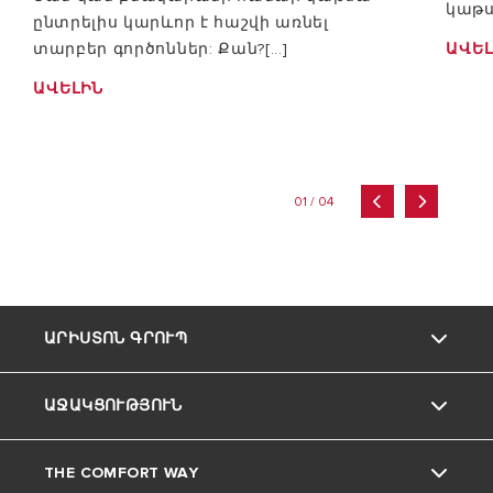
կաթս
ընտրելիս կարևոր է հաշվի առնել
տարբեր գործոններ: Քան?[...]
ԱՎԵԼ
ԱՎԵԼԻՆ
01 / 04
ԱՐԻՍՏՈՆ ԳՐՈՒՊ
ԱՋԱԿՑՈՒԹՅՈՒՆ
Ariston ապրանքանիշը
THE COMFORT WAY
Մեր Խումբը
ՀԱՃԱԽՈՐԴՆԵՐԻ ՍՊԱՍԱՐԿՈՒՄ