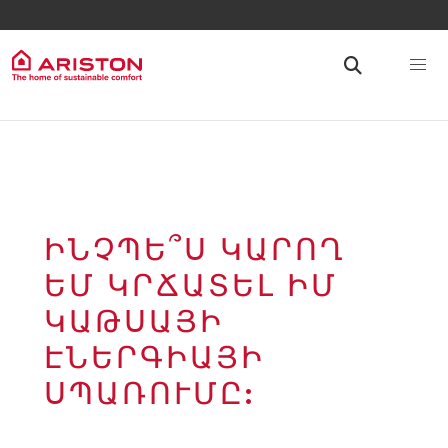
ԻՆՉՊԵ՞Ս ԿԱՐՈՂ
ԵՄ ԿՐՃԱՏԵԼ ԻՄ
ԿԱԹՍԱՅԻ
ԷՆԵՐԳԻԱՅԻ
ՍՊԱՌՈՒՄԸ: