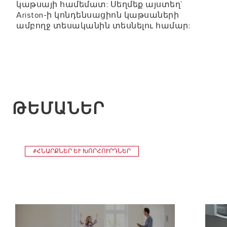
կաթսայի համեմատ: Սեղմեք այստեղ`
Ariston-ի կոնդենսացիոն կաթսաների
ամբողջ տեսականին տեսնելու համար:
ԹԵՄԱՆԵՐ
#ՀՆԱՐՔՆԵՐ ԵՒ ԽՈՐՀՈՒՐԴՆԵՐ