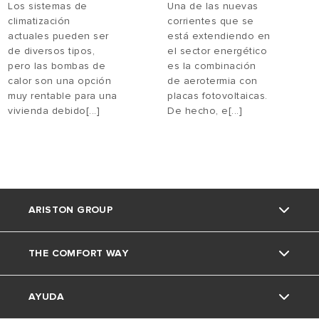
Los sistemas de
Una de las nuevas
climatización
corrientes que se
actuales pueden ser
está extendiendo en
de diversos tipos,
el sector energético
pero las bombas de
es la combinación
calor son una opción
de aerotermia con
muy rentable para una
placas fotovoltaicas.
vivienda debido[...]
De hecho, e[...]
ARISTON GROUP
THE COMFORT WAY
La marca Ariston
AYUDA
El grupo
Consejos y soluciones