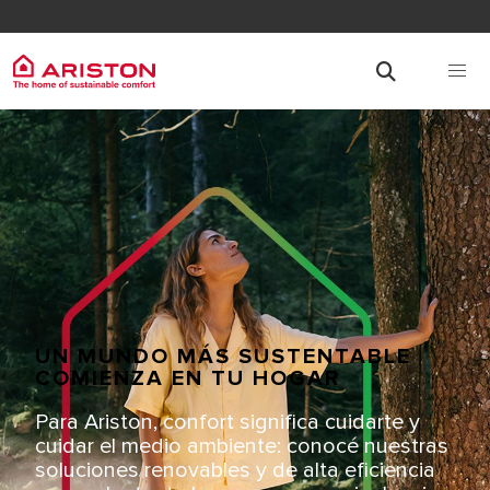
UN MUNDO MÁS SUSTENTABLE
COMIENZA EN TU HOGAR
Para Ariston, confort significa cuidarte y
cuidar el medio ambiente: conocé nuestras
soluciones renovables y de alta eficiencia