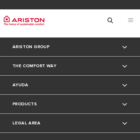
ARISTON GROUP
THE COMFORT WAY
La marca Ariston
AYUDA
El grupo
Consejos y soluciones
PRODUCTS
Trabaja con nosotros
Medio Ambiente
Contacto
LEGAL AREA
Faq's
Caldera