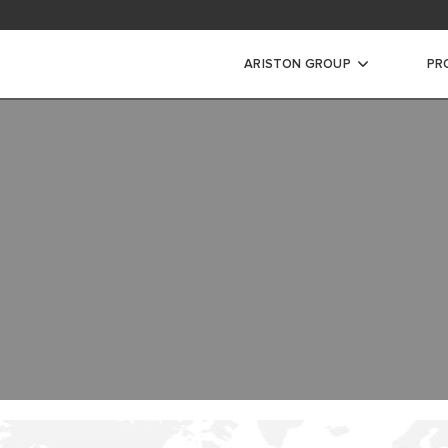
iones de garantía termotanques
e precios de repuestos
ARISTON GROUP
PR
a
L
DE CONDENSACIÓN
CONVENCIONAL