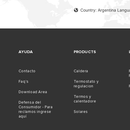
Country: Argentina Langu
AYUDA
PRODUCTS
S MODELOS DE CALDERA
Contacto
Caldera
Faq's
Termostato y
regulacion
Download Area
Termos y
calentadore
Defensa del
Consumidor - Para
reclamos ingrese
Solares
aquí