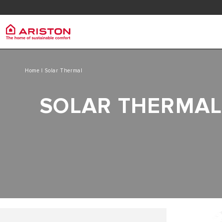
Download area
Condic
Condiciones de garantía calderas
Lista d
Tarifa reparación fuera de garantía
Ariston Group
Calder
PRODUCTS | CATEGORIES
Home
| Solar Thermal
LA MARCA ARISTON
SOLAR THERMA
CALDERA 
CALDERA
TRABAJA CON NOSOTROS
CALDERA 
TERMORREGULACIÓN
EL GRUPO
TERMOTANQUES