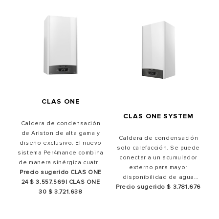
CLAS ONE
CLAS ONE SYSTEM
Caldera de condensación
de Ariston de alta gama y
Caldera de condensación
diseño exclusivo. El nuevo
solo calefacción. Se puede
sistema Per4mance combina
conectar a un acumulador
de manera sinérgica cuatro
externo para mayor
Precio sugerido CLAS ONE
tecnologías exclusivas
disponibilidad de agua
24 $ 3.557.569| CLAS ONE
caliente. Al igual que toda la
Precio sugerido $ 3.781.676
30 $ 3.721.638
gama de calderas de la
serie ONE, dispone del
Sistema Per4mance con