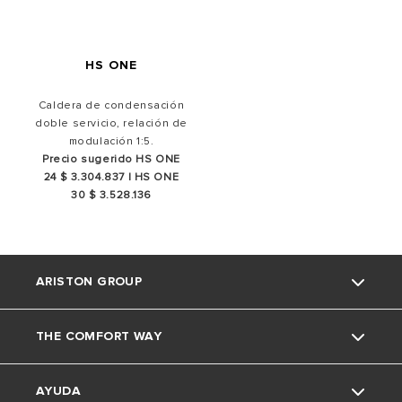
HS ONE
Caldera de condensación
doble servicio, relación de
modulación 1:5.
Precio sugerido HS ONE
24 $ 3.304.837 | HS ONE
30 $ 3.528.136
ARISTON GROUP
THE COMFORT WAY
La marca Ariston
AYUDA
El grupo
Consejos y soluciones