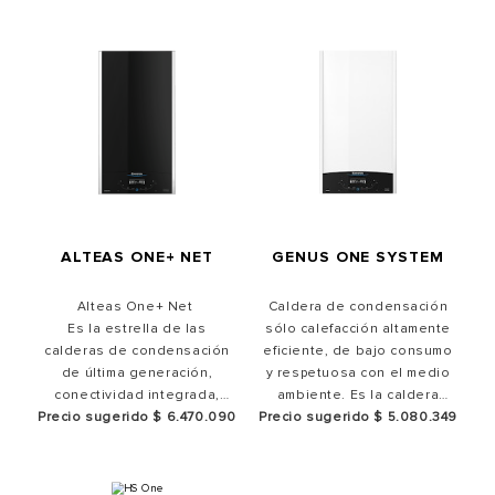
cuatro tecnologías que
garantizan un rendimiento
excelente.
GENUS ONE SYSTEM
ALTEAS ONE+ NET
Caldera de condensación
Alteas One+ Net
sólo calefacción altamente
Es la estrella de las
eficiente, de bajo consumo
calderas de condensación
y respetuosa con el medio
de última generación,
ambiente. Es la caldera
conectividad integrada,
Precio sugerido $ 5.080.349
ideal si estás pensando en
Precio sugerido $ 6.470.090
clase A+ y sistema
calefaccionar tu hogar.
Per4mance. La máxima
expresión del diseño
italiano.