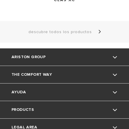
descubre todos los productos
ARISTON GROUP
THE COMFORT WAY
La marca Ariston
AYUDA
El grupo
Consejos y soluciones
PRODUCTS
Trabaja con nosotros
Medio Ambiente
Contacto
LEGAL AREA
Faq's