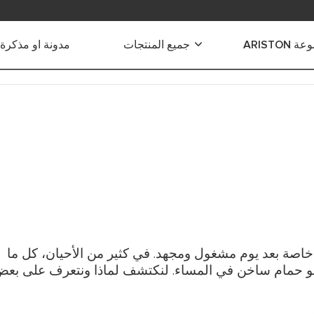
ARISTON
جميع المنتجات
مدونة او مذكرة
ياه الكهربائية
 الكهربائية الفورية
 كهربائية صغيرة
 كهربائية متوسطة
 هجينة
كهربائية كبيرة
خاصة بعد يوم مشغول ومجهد. في كثير من الأحيان، كل ما
كهربائية للاستخدام التجاري
هو حمام ساخن في المساء. لنكتشف لماذا ونتعرف على بع