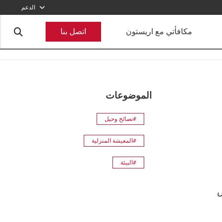
الدعم
800-2747866
مكافأتي مع اريستون
اتصل بنا
أرسل طلبا
الموضوعات
#نصائح وحيل
#المعيشة المنزلية
#البيئة
ض