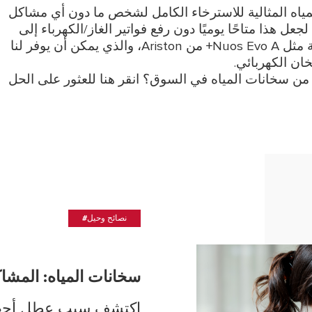
مياه المثالية للاسترخاء الكامل لشخص ما دون أي مشاكل
ن 30 درجة و37 درجة مئوية. لجعل هذا متاحًا يوميًا دون رفع فواتير الغاز/الكهرباء إلى
السماء، يمكننا اختيار سخان مياه ذو مضخة حرارية مثل Nuos Evo A+ من Ariston، والذي يمكن أن يوفر لنا
من سخانات المياه في السوق؟ انقر هنا للعثور على الحل
#نصائح وحيل
سخانات المياه: المشاك
اكتشف سبب عطل أجهزة