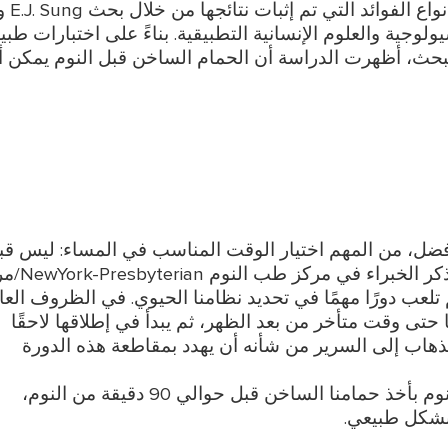
الفسيولوجية والعلوم الإنسانية التطبيقية. بناءً على اختبارات طبي
بحث، أظهرت الدراسة أن الحمام الساخن قبل النوم يمكن أ
زات سخانات المياه الكهربائية
ضل، من المهم اختيار الوقت المناسب في المساء: ليس قب
الذهاب للنوم مباشرة أو في وقت مبكر جدًا، كما
 الجسم تلعب دورًا مهمًا في تحديد نظامنا الحيوي. في الظروف العا
 حتى وقت متأخر من بعد الظهر، ثم يبدأ في إطلاقها لاحقًا
لذهاب إلى السرير من شأنه أن يهدد بمقاطعة هذه الدورة
لذا تنصحنا الدكتورة ديان أوغيلي من مركز طب النوم بأخذ حمامنا الساخن قبل حوالي 90 دقيقة من النوم،
 بشكل طبيعي.