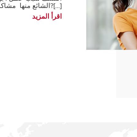
الشائع منها مشاكل سخان المي?[...]
اقرأ المزيد