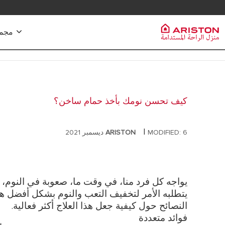
تواصل معنا
مجموعة 
سخانات الم
مجموعة Ariston
PRODUCTS | CATEGORIES
ماركة ARISTON
سخانات المياه
كيف تحسن نومك بأخذ حمام ساخن؟
سخانات المياه الكهربائية
المجموعة
سخانات مياه
سخانات المياه الشمسية
|
MODIFIED: 6 ديسمبر 2021
ARISTON
سخانات مياه
وظائف
سخانات المياه ذات المضخات الحرارية
سخانات مياه
غلايات الغاز
سخانات مياه 
سخانات مياه بخزان
يواجه كل فرد منا، في وقت ما، صعوبة في النوم، 
سخانات مياه 
يتطلبه الأمر لتخفيف التعب والنوم بشكل أفضل 
النصائح حول كيفية جعل هذا العلاج أكثر فعالية.
فوائد متعددة