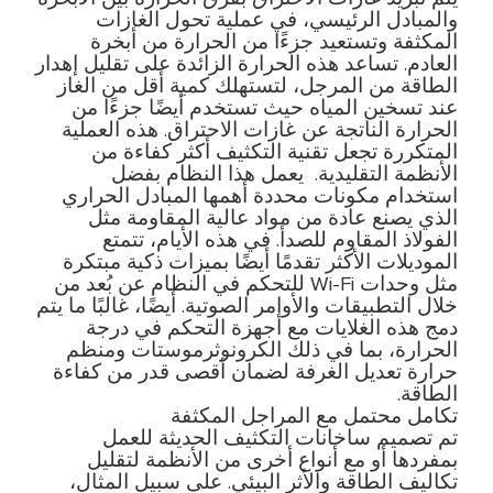
والمبادل الرئيسي، في عملية تحول الغازات
المكثفة وتستعيد جزءًا من الحرارة من أبخرة
العادم. تساعد هذه الحرارة الزائدة على تقليل إهدار
الطاقة من المرجل، لتستهلك كمية أقل من الغاز
عند تسخين المياه حيث تستخدم أيضًا جزءًا من
الحرارة الناتجة عن غازات الاحتراق. هذه العملية
المتكررة تجعل تقنية التكثيف أكثر كفاءة من
الأنظمة التقليدية. يعمل هذا النظام بفضل
استخدام مكونات محددة أهمها المبادل الحراري
الذي يصنع عادة من مواد عالية المقاومة مثل
الفولاذ المقاوم للصدأ. في هذه الأيام، تتمتع
الموديلات الأكثر تقدمًا أيضًا بميزات ذكية مبتكرة
مثل وحدات Wi-Fi للتحكم في النظام عن بُعد من
خلال التطبيقات والأوامر الصوتية. أيضًا، غالبًا ما يتم
دمج هذه الغلايات مع أجهزة التحكم في درجة
الحرارة، بما في ذلك الكرونوثرموستات ومنظم
حرارة تعديل الغرفة لضمان أقصى قدر من كفاءة
الطاقة.
تكامل محتمل مع المراجل المكثفة
تم تصميم ساخانات التكثيف الحديثة للعمل
بمفردها أو مع أنواع أخرى من الأنظمة لتقليل
تكاليف الطاقة والأثر البيئي. على سبيل المثال،