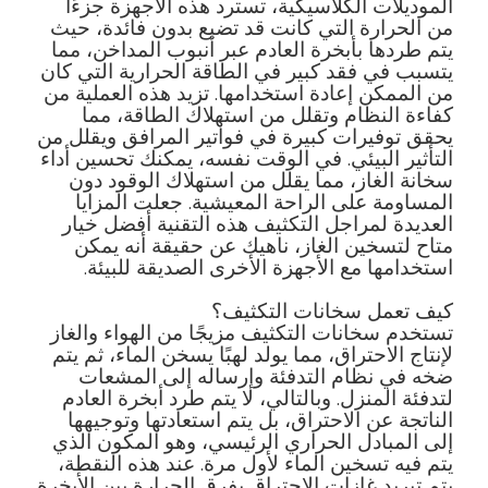
الموديلات الكلاسيكية، تسترد هذه الأجهزة جزءًا
من الحرارة التي كانت قد تضيع بدون فائدة، حيث
يتم طردها بأبخرة العادم عبر أنبوب المداخن، مما
يتسبب في فقد كبير في الطاقة الحرارية التي كان
من الممكن إعادة استخدامها. تزيد هذه العملية من
كفاءة النظام وتقلل من استهلاك الطاقة، مما
يحقق توفيرات كبيرة في فواتير المرافق ويقلل من
التأثير البيئي. في الوقت نفسه، يمكنك تحسين أداء
سخانة الغاز، مما يقلل من استهلاك الوقود دون
المساومة على الراحة المعيشية. جعلت المزايا
العديدة لمراجل التكثيف هذه التقنية أفضل خيار
متاح لتسخين الغاز، ناهيك عن حقيقة أنه يمكن
استخدامها مع الأجهزة الأخرى الصديقة للبيئة.
كيف تعمل سخانات التكثيف؟
تستخدم سخانات التكثيف مزيجًا من الهواء والغاز
لإنتاج الاحتراق، مما يولد لهبًا يسخن الماء، ثم يتم
ضخه في نظام التدفئة وإرساله إلى المشعات
لتدفئة المنزل. وبالتالي، لا يتم طرد أبخرة العادم
الناتجة عن الاحتراق، بل يتم استعادتها وتوجيهها
إلى المبادل الحراري الرئيسي، وهو المكون الذي
يتم فيه تسخين الماء لأول مرة. عند هذه النقطة،
يتم تبريد غازات الاحتراق بفرق الحرارة بين الأبخرة