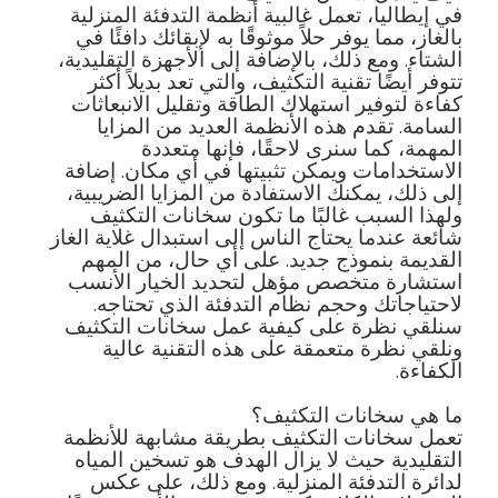
في إيطاليا، تعمل غالبية أنظمة التدفئة المنزلية
بالغاز، مما يوفر حلاً موثوقًا به لإبقائك دافئًا في
الشتاء. ومع ذلك، بالإضافة إلى الأجهزة التقليدية،
تتوفر أيضًا تقنية التكثيف، والتي تعد بديلاً أكثر
كفاءة لتوفير استهلاك الطاقة وتقليل الانبعاثات
السامة. تقدم هذه الأنظمة العديد من المزايا
المهمة، كما سنرى لاحقًا، فإنها متعددة
الاستخدامات ويمكن تثبيتها في أي مكان. إضافة
إلى ذلك، يمكنك الاستفادة من المزايا الضريبية،
ولهذا السبب غالبًا ما تكون سخانات التكثيف
شائعة عندما يحتاج الناس إلى استبدال غلاية الغاز
القديمة بنموذج جديد. على أي حال، من المهم
استشارة متخصص مؤهل لتحديد الخيار الأنسب
لاحتياجاتك وحجم نظام التدفئة الذي تحتاجه.
سنلقي نظرة على كيفية عمل سخانات التكثيف
ونلقي نظرة متعمقة على هذه التقنية عالية
الكفاءة.
ما هي سخانات التكثيف؟
تعمل سخانات التكثيف بطريقة مشابهة للأنظمة
التقليدية حيث لا يزال الهدف هو تسخين المياه
لدائرة التدفئة المنزلية. ومع ذلك، على عكس