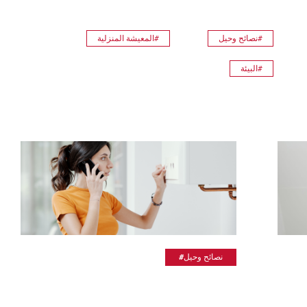
#نصائح وحيل
#المعيشة المنزلية
#البيئة
#نصائح وحيل