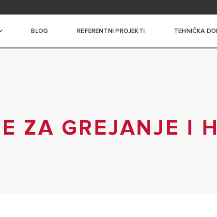
itanja
BLOG
REFERENTNI PROJEKTI
TEHNIČKA DO
I BOJLERI MALOG KAPACITETA
I BOJLERI SREDNJEG
E ZA GREJANJE I 
A
 BOJLERI VELIKOG
A
NI BOJLERI SA
ČEM