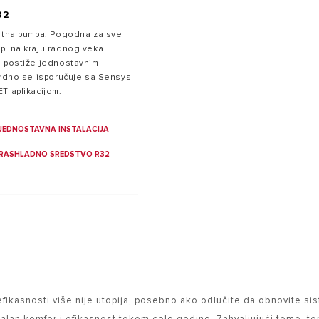
32
lotna pumpa. Pogodna za sve
pi na kraju radnog veka.
e postiže jednostavnim
ardno se isporučuje sa Sensys
T aplikacijom.
JEDNOSTAVNA INSTALACIJA
RASHLADNO SREDSTVO R32
kasnosti više nije utopija, posebno ako odlučite da obnovite sist