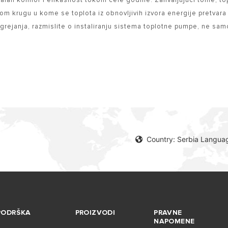
malan komfor i efikasnost tokom cele godine. Zahvaljujući tome,
renom krugu u kome se toplota iz obnovljivih izvora energije pretvar
 grejanja, razmislite o instaliranju sistema toplotne pumpe, ne samo
Country: Serbia Langua
PODRŠKA
PROIZVODI
PRAVNE
NAPOMENE