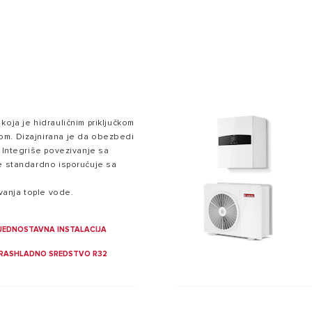
koja je hidrauličnim priključkom
om. Dizajnirana je da obezbedi
 BOJLERI
. Integriše povezivanje sa
se standardno isporučuje sa
vanja tople vode.
JEDNOSTAVNA INSTALACIJA
RASHLADNO SREDSTVO R32