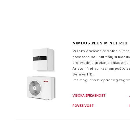
PAMETNI DOM
NIMBUS PLUS M NET R32
Visoko efikasna toplotna pumpa 
povezana sa unutrašnjim modul
SVI MODELI
proizvodnju grejanja i hlađenja
Ariston Net aplikacijom pošto 
Sensys HD.
Ima mogućnost opcionog zagre
VISOKA EFIKASNOST
POVEZIVOST