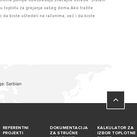
 toplotne pumpe obezbeđuju značajne uštede. Sistem
a u toplotu za grejanje vašeg doma.Ako tražite
 da biste uštedeli na računima, već i da biste
ge: Serbian
REFERENTNI
DOKUMENTACIJA
KALKULATOR ZA
PROJEKTI
ZA STRUČNE
IZBOR TOPLOTNE