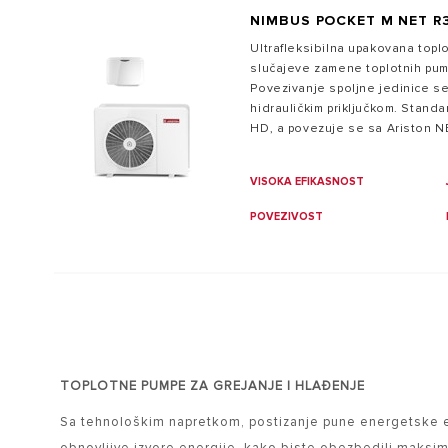
NIMBUS POCKET M NET R
Ultrafleksibilna upakovana top
slučajeve zamene toplotnih pum
Povezivanje spoljne jedinice s
hidrauličkim priključkom. Stand
HD, a povezuje se sa Ariston NE
VISOKA EFIKASNOST
POVEZIVOST
TOPLOTNE PUMPE ZA GREJANJE I HLAĐENJE
Sa tehnološkim napretkom, postizanje pune energetske efi