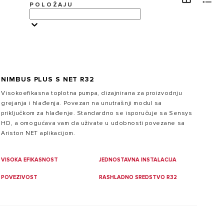
POLOŽAJU
POSETITE
NIMBUS PLUS S NET R32
Visokoefikasna toplotna pumpa, dizajnirana za proizvodnju
Zašto izabrati Ariston bojler?
grejanja i hlađenja. Povezan na unutrašnji modul sa
Širok asortiman bojlera Ariston je dizajniran da pruži
priključkom za hlađenje. Standardno se isporučuje sa Sensys
savršenu kombinaciju visoke efikasnosti, uštede
HD, a omogućava vam da uživate u udobnosti povezane sa
energije i italijanskog dizajna.
Ariston NET aplikacijom.
VISOKA EFIKASNOST
JEDNOSTAVNA INSTALACIJA
POVEZIVOST
RASHLADNO SREDSTVO R32