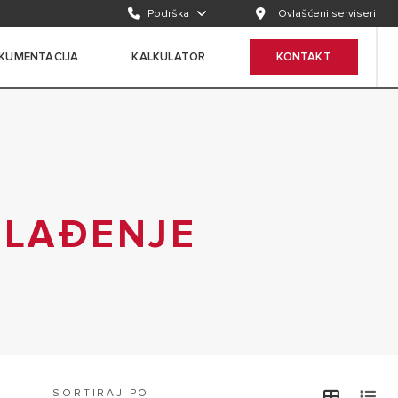
Podrška
Ovlašćeni serviseri
KUMENTACIJA
KALKULATOR
KONTAKT
HLAĐENJE
SORTIRAJ PO
view
v