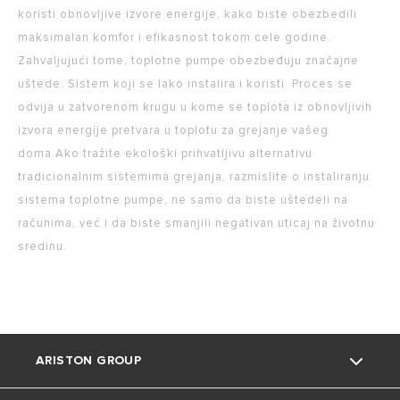
koristi obnovljive izvore energije, kako biste obezbedili
maksimalan komfor i efikasnost tokom cele godine.
Zahvaljujući tome, toplotne pumpe obezbeđuju značajne
uštede. Sistem koji se lako instalira i koristi. Proces se
odvija u zatvorenom krugu u kome se toplota iz obnovljivih
izvora energije pretvara u toplotu za grejanje vašeg
doma.Ako tražite ekološki prihvatljivu alternativu
tradicionalnim sistemima grejanja, razmislite o instaliranju
sistema toplotne pumpe, ne samo da biste uštedeli na
računima, već i da biste smanjili negativan uticaj na životnu
sredinu.
ARISTON GROUP