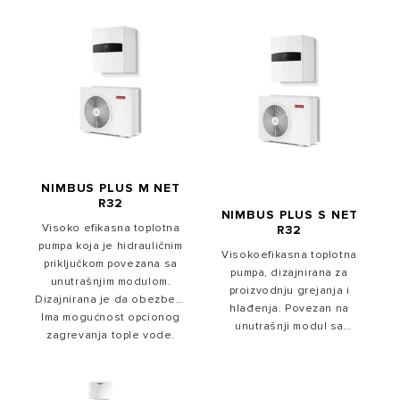
NIMBUS PLUS M NET
R32
NIMBUS PLUS S NET
Visoko efikasna toplotna
R32
pumpa koja je hidrauličnim
Visokoefikasna toplotna
priključkom povezana sa
pumpa, dizajnirana za
unutrašnjim modulom.
proizvodnju grejanja i
Dizajnirana je da obezbedi
hlađenja. Povezan na
Ima mogućnost opcionog
proizvodnju grejanja i
unutrašnji modul sa
zagrevanja tople vode.
hlađenja. Integriše
priključkom za hlađenje.
povezivanje sa Ariston Net
Standardno se isporučuje
aplikacijom pošto se
sa Sensys HD, a omogućava
standardno isporučuje sa
vam da uživate u udobnosti