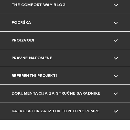
THE COMFORT WAY BLOG
O nama
PODRŠKA
Grupa
Saveti i trikovi
PROIZVODI
Zaposlenje
Životna sredina
Kontakt
PRAVNE NAPOMENE
Uređenje doma
Česta pitanja
Bojleri
REFERENTNI PROJEKTI
Katalozi i dokumentacija
Gasni kotlovi
Privatnost
DOKUMENTACIJA ZA STRUČNE SARADNIKE
Toplotne pumpe
Kolačići
Projekti
Klima uređaji
KALKULATOR ZA IZBOR TOPLOTNE PUMPE
Tehnička dokumentacija
Ventilokonvektori