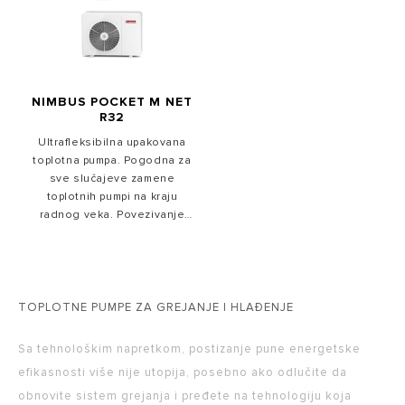
Sensys HD.
povezane sa Ariston NET
aplikacijom.
NIMBUS POCKET M NET
R32
Ultrafleksibilna upakovana
toplotna pumpa. Pogodna za
sve slučajeve zamene
toplotnih pumpi na kraju
radnog veka. Povezivanje
spoljne jedinice se postiže
jednostavnim hidrauličkim
priključkom. Standardno se
isporučuje sa Sensys HD, a
povezuje se sa Ariston NET
TOPLOTNE PUMPE ZA GREJANJE I HLAĐENJE
aplikacijom.
Sa tehnološkim napretkom, postizanje pune energetske
efikasnosti više nije utopija, posebno ako odlučite da
obnovite sistem grejanja i pređete na tehnologiju koja