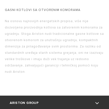
GASNI KOTLOVI SA OTVORENIM KOMORAMA
Na osnovu najnovijih energetskih propisa, više nije
dozvoljena proizvodnja kotlova sa zatvorenim komorama za
ugradnju. Stoga Ariston nudi tradicionalne gasne kotlove sa
otvorenom komorom za unutrašnju ugradnju, kompaktnih
dimenzija za prilagođavanje svim prostorima. Za razliku od
standardnih uređaja starih sistema grejanja, oni ne izazivaju
velike troškove i imaju duži vek trajanja uz redovno
održavanje, zahvaljujući garanciji i tehničkoj pomoći koju
nudi Ariston.
ARISTON GROUP