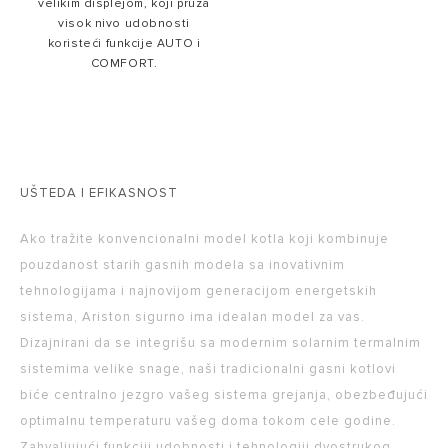
velikim displejom, koji pruža
visok nivo udobnosti
koristeći funkcije AUTO i
COMFORT.
UŠTEDA I EFIKASNOST
Ako tražite konvencionalni model kotla koji kombinuje
pouzdanost starih gasnih modela sa inovativnim
tehnologijama i najnovijom generacijom energetskih
sistema, Ariston sigurno ima idealan model za vas.
Dizajnirani da se integrišu sa modernim solarnim termalnim
sistemima velike snage, naši tradicionalni gasni kotlovi
biće centralno jezgro vašeg sistema grejanja, obezbeđujući
optimalnu temperaturu vašeg doma tokom cele godine.
Zahvaljujući funkciji udobnosti i tehnologiji dvostrukog