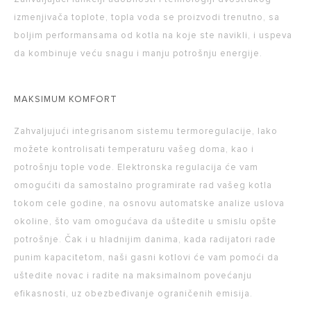
izmenjivača toplote, topla voda se proizvodi trenutno, sa
boljim performansama od kotla na koje ste navikli, i uspeva
da kombinuje veću snagu i manju potrošnju energije.
MAKSIMUM KOMFORT
Zahvaljujući integrisanom sistemu termoregulacije, lako
možete kontrolisati temperaturu vašeg doma, kao i
potrošnju tople vode. Elektronska regulacija će vam
omogućiti da samostalno programirate rad vašeg kotla
tokom cele godine, na osnovu automatske analize uslova
okoline, što vam omogućava da uštedite u smislu opšte
potrošnje. Čak i u hladnijim danima, kada radijatori rade
punim kapacitetom, naši gasni kotlovi će vam pomoći da
uštedite novac i radite na maksimalnom povećanju
efikasnosti, uz obezbeđivanje ograničenih emisija.