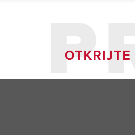
P
OTKRIJTE