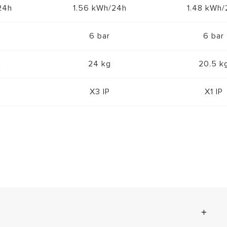
24h
1.56 kWh/24h
1.48 kWh/
6 bar
6 bar
g
24 kg
20.5 k
X3 IP
X1 IP