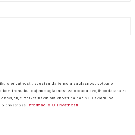
ku o privatnosti, svestan da je moja saglasnost potpuno
lo kom trenutku, dajem saglasnost za obradu svojih podataka za
a obavljanje marketinških aktivnosti na način i u skladu sa
Informacije O Privatnosti
e o privatnosti