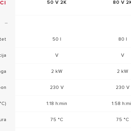
CI
50 V 2K
80 V 2
tet
50 l
80 l
cija
V
V
aga
2 kW
2 kW
pon
230 V
230 V
°C)
1:18 h:min
1:58 h:m
ura
75 °C
75 °C