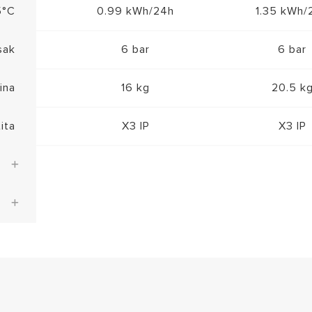
5°C
0.99 kWh/24h
1.35 kWh/
sak
6 bar
6 bar
ina
16 kg
20.5 k
ita
X3 IP
X3 IP