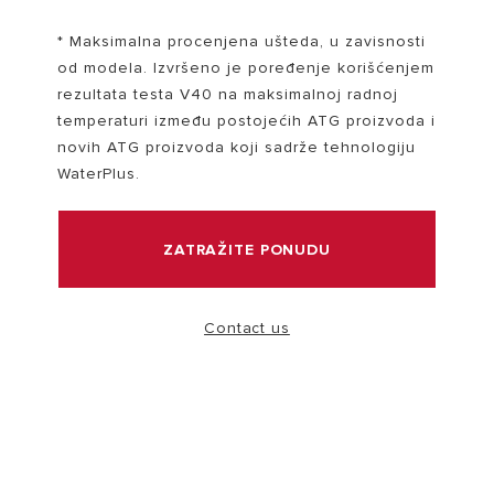
* Maksimalna procenjena ušteda, u zavisnosti
POSETITE
od modela. Izvršeno je poređenje korišćenjem
rezultata testa V40 na maksimalnoj radnoj
temperaturi između postojećih ATG proizvoda i
novih ATG proizvoda koji sadrže tehnologiju
WaterPlus.
Zašto izabrati Ariston bojler?
Širok asortiman bojlera Ariston je dizajniran da pruži
ZATRAŽITE PONUDU
savršenu kombinaciju visoke efikasnosti, uštede
energije i italijanskog dizajna.
Contact us