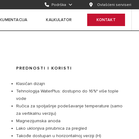
Podrška
Ovlašćeni serviseri
KUMENTACIJA
KALKULATOR
KONTAKT
PREDNOSTI I KORISTI
Klasičan dizajn
Tehnologija WaterPlus: dostupno do 16%* više tople
vode
Ručica za spoljašnje podešavanje temperature (samo
za vertikalnu verziju)
Magnezijumska anoda
Lako uklonjiva prirubnica za pregled
Takođe dostupan u horizontalnoj verziji (H)