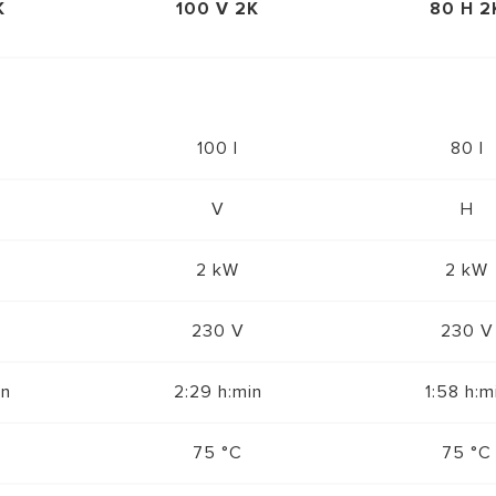
K
100 V 2K
80 H 2
100 l
80 l
V
H
2 kW
2 kW
230 V
230 V
in
2:29 h:min
1:58 h:m
75 °C
75 °C