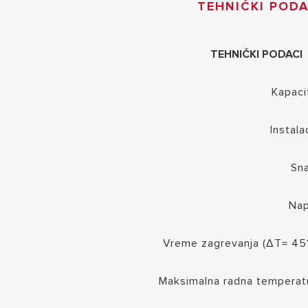
TEHNIČKI PODA
TEHNIČKI PODACI
Kapaci
Instala
Sn
Na
Vreme zagrevanja (ΔT= 45
Maksimalna radna temperat