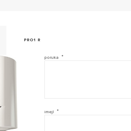
Deklaracija o usaglasenosti - PRO1 R 100 VTD-S 1,8
(PDF, 103.61 kb)
PRO1 R
Deklaracija o usaglasenosti - PRO1 R 80 VTD-S 1,8K
104.33 kb)
poruka
Pro1 R - Uputstvo za upotrebu (PDF, 1.88 mb)
ariston-letak-elektricni-bojleri-2023-final (PDF, 6.85 
imejl