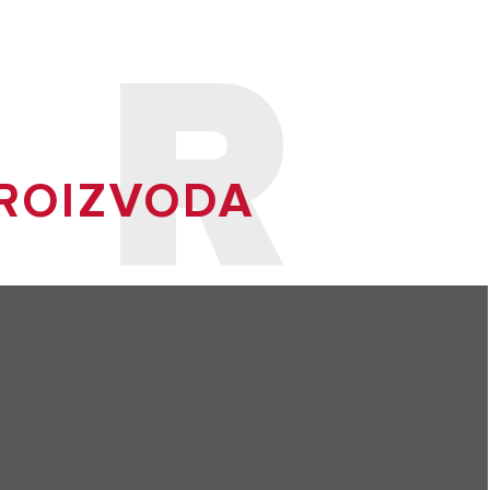
 R
PROIZVODA