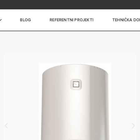
itanja
BLOG
REFERENTNI PROJEKTI
TEHNIČKA DO
I BOJLERI MALOG KAPACITETA
I BOJLERI SREDNJEG
A
 BOJLERI VELIKOG
A
NI BOJLERI SA
ČEM