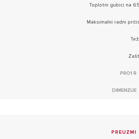
Toplotni gubici na 6
Maksimalni radni priti
Tež
Zašt
PRO1 R
DIMENZIJE
PREUZMI