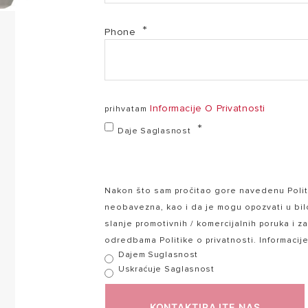
Phone
Informacije O Privatnosti
prihvatam
Daje Saglasnost
Nakon što sam pročitao gore navedenu Politi
neobavezna, kao i da je mogu opozvati u bi
slanje promotivnih / komercijalnih poruka i z
odredbama Politike o privatnosti. Informacij
Dajem Suglasnost
Uskraćuje Saglasnost
KONTAKTIRAJTE NAS