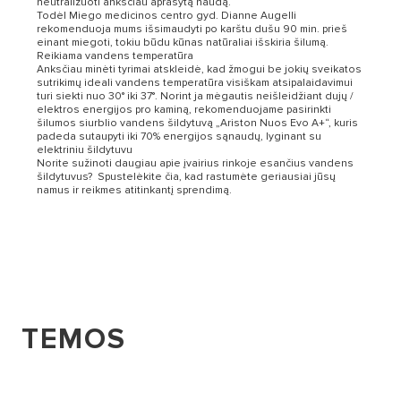
neutralizuoti anksčiau aprašytą naudą.
Todėl Miego medicinos centro gyd. Dianne Augelli
rekomenduoja mums išsimaudyti po karštu dušu 90 min. prieš
einant miegoti, tokiu būdu kūnas natūraliai išskiria šilumą.
Reikiama vandens temperatūra
Anksčiau minėti tyrimai atskleidė, kad žmogui be jokių sveikatos
sutrikimų ideali vandens temperatūra visiškam atsipalaidavimui
turi siekti nuo 30° iki 37°. Norint ja mėgautis neišleidžiant dujų /
elektros energijos pro kaminą, rekomenduojame pasirinkti
šilumos siurblio vandens šildytuvą „Ariston Nuos Evo A+“, kuris
padeda sutaupyti iki 70% energijos sąnaudų, lyginant su
elektriniu šildytuvu
Norite sužinoti daugiau apie įvairius rinkoje esančius vandens
šildytuvus? Spustelėkite čia, kad rastumėte geriausiai jūsų
namus ir reikmes atitinkantį sprendimą.
TEMOS