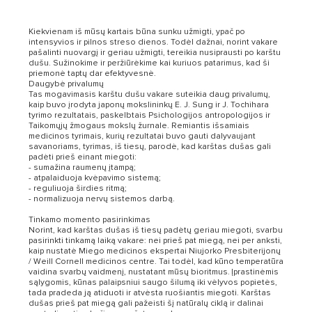
Kiekvienam iš mūsų kartais būna sunku užmigti, ypač po
intensyvios ir pilnos streso dienos. Todėl dažnai, norint vakare
pašalinti nuovargį ir geriau užmigti, tereikia nusiprausti po karštu
dušu. Sužinokime ir peržiūrėkime kai kuriuos patarimus, kad ši
priemonė taptų dar efektyvesnė.
Daugybė privalumų
Tas mogavimasis karštu dušu vakare suteikia daug privalumų,
kaip buvo įrodyta japonų mokslininkų E. J. Sung ir J. Tochihara
tyrimo rezultatais, paskelbtais Psichologijos antropologijos ir
Taikomųjų žmogaus mokslų žurnale. Remiantis išsamiais
medicinos tyrimais, kurių rezultatai buvo gauti dalyvaujant
savanoriams, tyrimas, iš tiesų, parodė, kad karštas dušas gali
padėti prieš einant miegoti:
- sumažina raumenų įtampą;
- atpalaiduoja kvėpavimo sistemą;
- reguliuoja širdies ritmą;
- normalizuoja nervų sistemos darbą.
Tinkamo momento pasirinkimas
Norint, kad karštas dušas iš tiesų padėtų geriau miegoti, svarbu
pasirinkti tinkamą laiką vakare: nei prieš pat miegą, nei per anksti,
kaip nustatė Miego medicinos ekspertai Niujorko Presbiterijonų
/ Weill Cornell medicinos centre. Tai todėl, kad kūno temperatūra
vaidina svarbų vaidmenį, nustatant mūsų bioritmus. Įprastinėmis
sąlygomis, kūnas palaipsniui saugo šilumą iki vėlyvos popietės,
tada pradeda ją atiduoti ir atvėsta ruošiantis miegoti. Karštas
dušas prieš pat miegą gali pažeisti šį natūralų ciklą ir dalinai