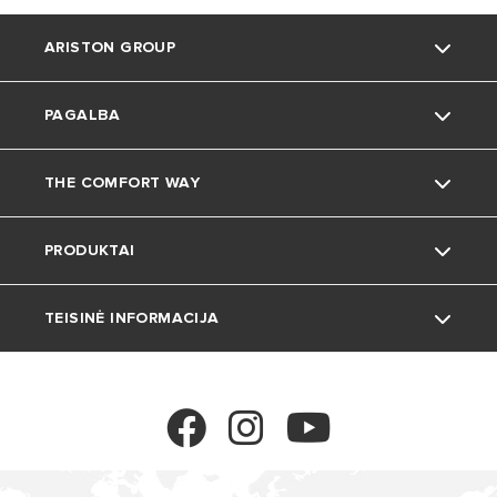
ARISTON GROUP
PAGALBA
Kas esame
THE COMFORT WAY
Grupė
Palaikymas
PRODUKTAI
Karjera
Gyvenimas namuose
TEISINĖ INFORMACIJA
Aplinka
Katlai
Patarimai ir gudrybės
Šilumos siurbliai
Privatumo politika
Temperatūros reguliavimas
Slapukų politika