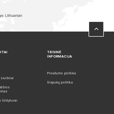
e: Lithuanian
KTAI
TEISINĖ
INFORMACIJA
Privatumo politika
siurbliai
Slapukų politika
atūros
vimas
 šildytuvai