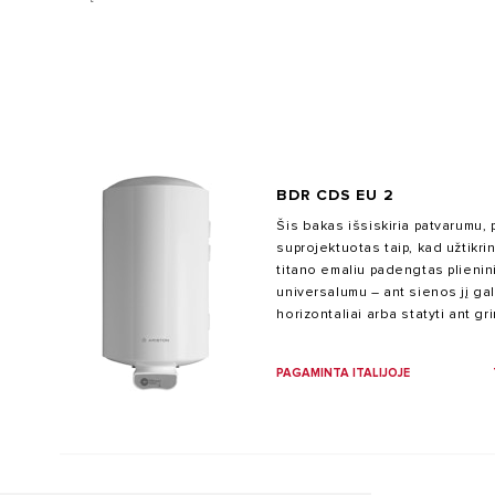
BDR CDS EU 2
Šis bakas išsiskiria patvarumu, 
VISI MODEL
suprojektuotas taip, kad užtikri
titano emaliu padengtas plienin
universalumu – ant sienos jį gal
horizontaliai arba statyti ant gr
įvairios talpos – nuo 80 iki 200 l
PAGAMINTA ITALIJOJE