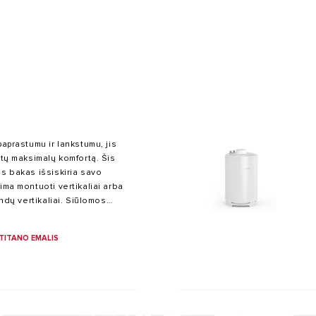
paprastumu ir lankstumu, jis
IAI KATILAI
ntų maksimalų komfortą. Šis
is bakas išsiskiria savo
ima montuoti vertikaliai arba
indų vertikaliai. Siūlomos
itrų.
TITANO EMALIS