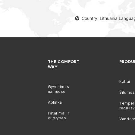
Country: Lithuania Languag
THE COMFORT
PRODU
WAY
Katlai
Gyvenimas
namuose
Šilumos 
Aplinka
Temper
regulia
Patarimai ir
gudrybės
Vandens