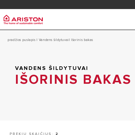
Kontaktai
FAQ'S
Ariston Group
pradžios puslapis
|
Vandens šildytuvai
| Išorinis bakas
Katilai
PRODUCTS | CATEGORIES
ABOUT US
KONDENSAC
KATILAI
VANDENS ŠILDYTUVAI
KARJERA
KABINAMAS
ŠILUMOS SIURBLIAI
IŠORINIS BAKAS
GRUPÈ
DIDELĖS G
TEMPERATŪROS REGULIAVIMAS
KATILAS
VANDENS ŠILDYTUVAI
PREKIŲ SKAIČIUS:
2