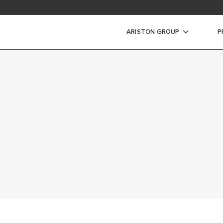
ARISTON GROUP
P
INIS ANT SIENOS
 KATILAS
ALIOS KONDENSACINIS