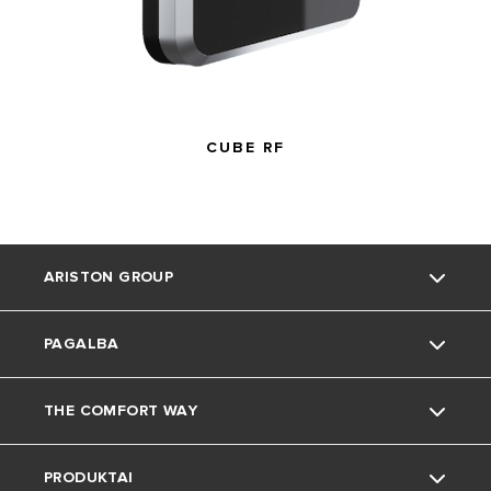
CUBE RF
ARISTON GROUP
PAGALBA
Kas esame
THE COMFORT WAY
Grupė
Palaikymas
PRODUKTAI
Karjera
Gyvenimas namuose