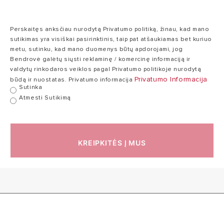
Perskaitęs anksčiau nurodytą Privatumo politiką, žinau, kad mano
sutikimas yra visiškai pasirinktinis, taip pat atšaukiamas bet kuriuo
metu, sutinku, kad mano duomenys būtų apdorojami, jog
Bendrovė galėtų siųsti reklaminę / komercinę informaciją ir
valdytų rinkodaros veiklos pagal Privatumo politikoje nurodytą
Privatumo Informacija
būdą ir nuostatas. Privatumo informacija
Sutinka
Atmesti Sutikimą
KREIPKITĖS Į MUS