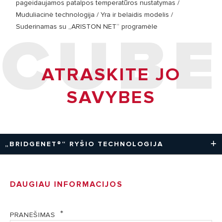
pageidaujamos patalpos temperatūros nustatymas /
Muduliacinė technologija / Yra ir belaidis modelis /
Suderinamas su „ARISTON NET“ programėle
CUBE
ATRASKITE JO
SAVYBES
„BRIDGENET®“ RYŠIO TECHNOLOGIJA
Dėl „BridgeNet®“ technologijos „Ariston“ katilai gali
lengvai palaikyti ryšį su kitais „Ariston“ produktais taip,
DAUGIAU INFORMACIJOS
kad būtų valdomi įvairūs energijos šaltiniai ir optimizuoti jų
eksploataciniai parametrai ir energijos vartojimas.
PRANEŠIMAS