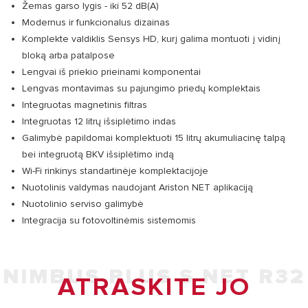
Žemas garso lygis - iki 52 dB(A)
Modernus ir funkcionalus dizainas
Komplekte valdiklis Sensys HD, kurį galima montuoti į vidinį
bloką arba patalpose
Lengvai iš priekio prieinami komponentai
Lengvas montavimas su pajungimo priedų komplektais
Integruotas magnetinis filtras
Integruotas 12 litrų išsiplėtimo indas
Galimybė papildomai komplektuoti 15 litrų akumuliacinę talpą
bei integruotą BKV išsiplėtimo indą
Wi-Fi rinkinys standartinėje komplektacijoje
Nuotolinis valdymas naudojant Ariston NET aplikaciją
Nuotolinio serviso galimybė
Integracija su fotovoltinėmis sistemomis
NIMBUS PLUS S NET R32
ATRASKITE JO