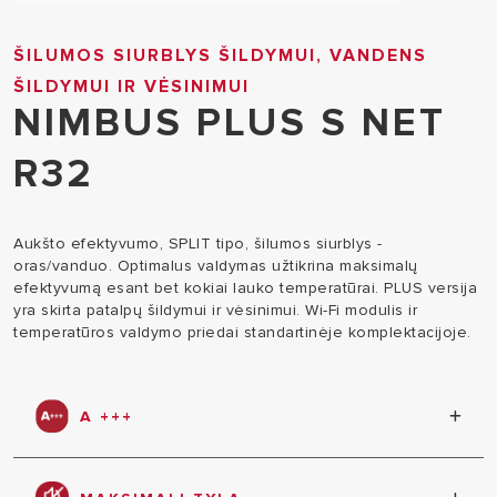
ŠILUMOS SIURBLYS ŠILDYMUI, VANDENS
ŠILDYMUI IR VĖSINIMUI
NIMBUS PLUS S NET
R32
Aukšto efektyvumo, SPLIT tipo, šilumos siurblys -
oras/vanduo. Optimalus valdymas užtikrina maksimalų
efektyvumą esant bet kokiai lauko temperatūrai. PLUS versija
yra skirta patalpų šildymui ir vėsinimui. Wi-Fi modulis ir
temperatūros valdymo priedai standartinėje komplektacijoje.
A +++
A +++ energinio efektyvumo klasė parodo, kad
šilumos siurblys užtikrina gerus eksploatacinius