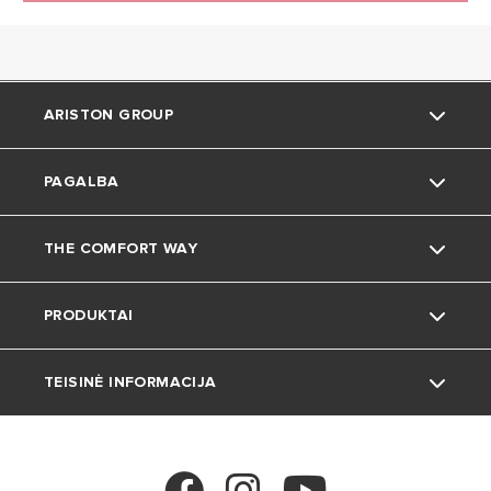
KODAS
ARISTON GROUP
PAGALBA
Kas esame
THE COMFORT WAY
Grupė
Palaikymas
PRODUKTAI
Karjera
Gyvenimas namuose
TEISINĖ INFORMACIJA
Aplinka
Katlai
Patarimai ir gudrybės
Šilumos siurbliai
Privatumo politika