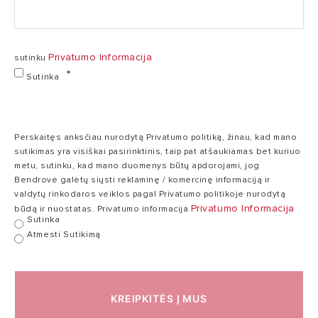
6,3
420011188001_USER MANUAL_PL_CZ_LT_SK (PDF,
kW
4.12 mb)
420011189801PL_QSG_PL_CZ_LT_SK (PDF, 1.97 mb)
Privatumo Informacija
sutinku
COP nom
Sutinka
5,1
5
A+7/W35
VĖSINIMO
Perskaitęs anksčiau nurodytą Privatumo politiką, žinau, kad mano
sutikimas yra visiškai pasirinktinis, taip pat atšaukiamas bet kuriuo
KARŠTO
metu, sutinku, kad mano duomenys būtų apdorojami, jog
VANDENS
Bendrovė galėtų siųsti reklaminę / komercinę informaciją ir
RUOŠIMAS
valdytų rinkodaros veiklos pagal Privatumo politikoje nurodytą
ENERGINĖS
Privatumo Informacija
būdą ir nuostatas. Privatumo informacija
ETIKETĖS
Sutinka
DUOMENYS
Atmesti Sutikimą
LAUKO BLOKAS
VIDINIS BLOKAS
KREIPKITĖS Į MUS