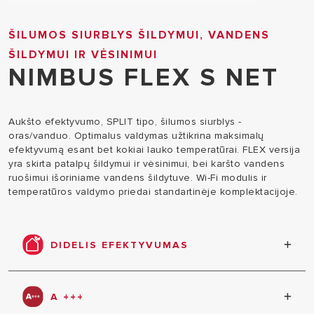
ŠILUMOS SIURBLYS ŠILDYMUI, VANDENS
ŠILDYMUI IR VĖSINIMUI
NIMBUS FLEX S NET
Aukšto efektyvumo, SPLIT tipo, šilumos siurblys -
oras/vanduo. Optimalus valdymas užtikrina maksimalų
efektyvumą esant bet kokiai lauko temperatūrai. FLEX versija
yra skirta patalpų šildymui ir vėsinimui, bei karšto vandens
ruošimui išoriniame vandens šildytuve. Wi-Fi modulis ir
temperatūros valdymo priedai standartinėje komplektacijoje.
DIDELIS EFEKTYVUMAS
Ariston Nimbus pasižymi labai dideliu COP ir šilumos
atidavimu net ir esant žemoms lauko
A +++
temperatūroms. Nominalus COP - iki 5.25, o