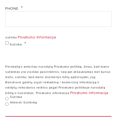
PHONE
Privatumo Informacija
sutinku
Sutinka
Perskaitęs anksčiau nurodytą Privatumo politiką, žinau, kad mano
sutikimas yra visiškai pasirinktinis, taip pat atšaukiamas bet kuriuo
metu, sutinku, kad mano duomenys būtų apdorojami, jog
Bendrovė galėtų siųsti reklaminę / komercinę informaciją ir
valdytų rinkodaros veiklos pagal Privatumo politikoje nurodytą
Privatumo Informacija
būdą ir nuostatas. Privatumo informacija
Sutinka
Atmesti Sutikimą