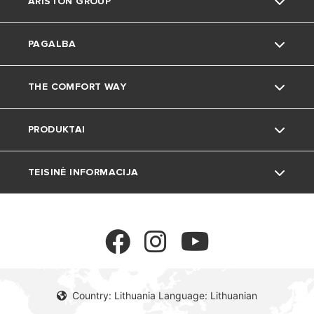
ARISTON GROUP
PAGALBA
Kas esame
THE COMFORT WAY
Grupė
Palaikymas
PRODUKTAI
Karjera
Gyvenimas namuose
TEISINĖ INFORMACIJA
Aplinka
Katlai
Patarimai ir gudrybės
Šilumos siurbliai
Privatumo politika
Temperatūros reguliavimas
Slapukų politika
Country: Lithuania Language: Lithuanian
Vandens šildytuvai