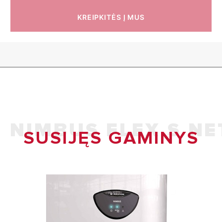
KREIPKITĖS Į MUS
NIMBUS FLEX S NE
SUSIJĘS GAMINYS