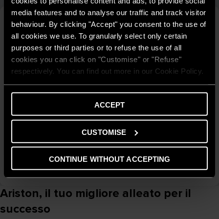
cookies to personalise content and ads, to provide social
media features and to analyse our traffic and track visitor
behaviour. By clicking "Accept" you consent to the use of
all cookies we use. To granularly select only certain
purposes or third parties or to refuse the use of all
cookies you can click on "Customise" or "Refuse"
respectively. You can find out more in our Cookie Policy.
ACCEPT
Assistenza da Remoto e Tutoring
Grazie all’attivazione del contratto di estensione di garanzia,
CUSTOMISE
fidelizzerai il tuo parco clienti negli anni.
CONTINUE WITHOUT ACCEPTING
SCOPRI DI PIÙ
Ariston, il tuo migliore alleato per il
successo