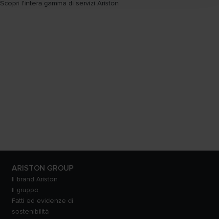
Scopri l'intera gamma di servizi Ariston
ARISTON GROUP
Il brand Ariston
Il gruppo
Fatti ed evidenze di
sostenibilità