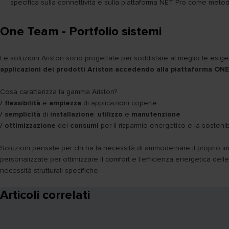
specifica sulla connettività e sulla piattaforma NET Pro come metodo
One Team - Portfolio sistemi
Le soluzioni Ariston sono progettate per soddisfare al meglio le esige
applicazioni dei prodotti Ariston accedendo alla piattaforma ON
Cosa caratterizza la gamma Ariston?
/ flessibilità
e
ampiezza
di applicazioni coperte
/ semplicità
di
installazione
,
utilizzo
e
manutenzione
/ ottimizzazione
dei
consumi
per il risparmio energetico e la sostenibi
Soluzioni pensate per chi ha la necessità di ammodernare il proprio i
personalizzate per ottimizzare il comfort e l’efficienza energetica delle
necessità strutturali specifiche.
Articoli correlati