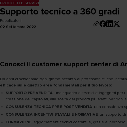
PRODOTTI E SERVIZI
Supporto tecnico a 360 gradi
Pubblicato il
02 Settembre 2022
Conosci il customer support center di Ar
Da anni ci schieriamo ogni giorno accanto ai professionisti che install
efficace sulle quattro aree fondamentali per il tuo lavoro
:
SUPPORTO PRE VENDITA
: una squadra di tecnici e ingegneri per un
creazione dei capitolati, alla scelta dei prodotti più adatti per ogni 
CONSULENZA TECNICA PRE E POST VENDITA
: una consulenza sp
CONSULENZA INCENTIVI STATALI E NORMATIVE
: un supporto di
FORMAZIONE:
aggiornamenti tecnici costanti e, grazie al percors