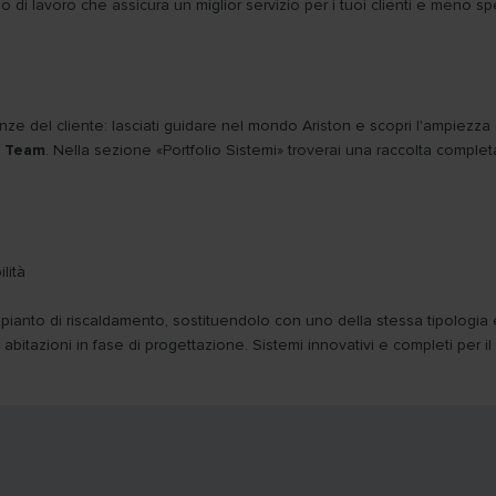
 di lavoro che assicura un miglior servizio per i tuoi clienti e meno sp
nze del cliente: lasciati guidare nel mondo Ariston e scopri l'ampiezz
E Team
. Nella sezione «Portfolio Sistemi» troverai una raccolta completa d
lità
mpianto di riscaldamento, sostituendolo con uno della stessa tipologia
 abitazioni in fase di progettazione. Sistemi innovativi e completi per i