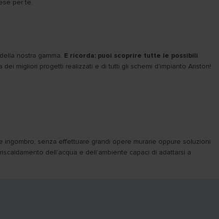
ese per te.
a della nostra gamma.
E ricorda: puoi scoprire tutte le possibili
ei migliori progetti realizzati e di tutti gli schemi d'impianto Ariston!
 e ingombro, senza effettuare grandi opere murarie oppure soluzioni
l riscaldamento dell’acqua e dell’ambiente capaci di adattarsi a