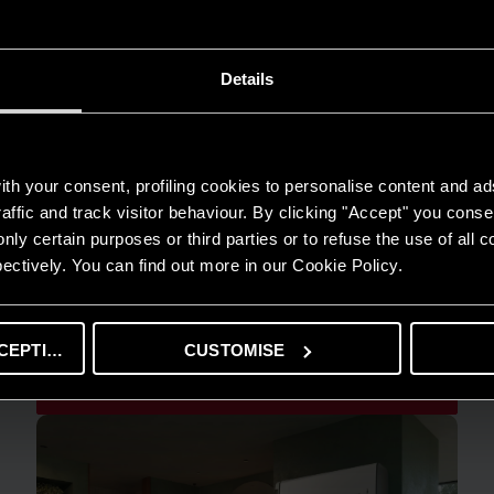
Details
th your consent, profiling cookies to personalise content and ad
affic and track visitor behaviour. By clicking "Accept" you consen
nly certain purposes or third parties or to refuse the use of all 
ectively. You can find out more in our Cookie Policy.
PRODOTTI E SERVIZI
Ariston on Tour 2024
CEPTING
CUSTOMISE
LEGGI L'ARTICOLO