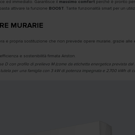
ice ed immediato. Garantisce il
massimo comfort
perché è pronto per 
basta attivare la funzione
BOOST
. Tante funzionalità smart per un util
ERE MURARIE
vera e propria sostituzione che non prevede opere murarie, grazie alle
efficienza e sostenibilità firmata Ariston.
classe D con profilo di prelievo M (come da etichetta energetica prevista d
r tutela per una famiglia con 3 kW di potenza impegnata e 2.700 kWh di