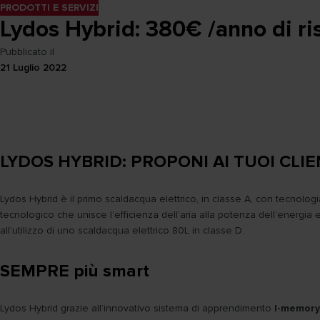
PRODOTTI E SERVIZI
Lydos Hybrid: 380€ /anno di r
Pubblicato il
21 Luglio 2022
LYDOS HYBRID: PROPONI AI TUOI CLIE
Lydos Hybrid è il primo scaldacqua elettrico, in classe A, con tecnolo
tecnologico che unisce l’efficienza dell’aria alla potenza dell’energia el
all’utilizzo di uno scaldacqua elettrico 80L in classe D.
SEMPRE più smart
Lydos Hybrid grazie all’innovativo sistema di apprendimento
I-memory