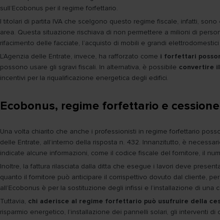
sull’Ecobonus per il regime forfettario.
I titolari di partita IVA che scelgono questo regime fiscale, infatti, sono
area. Questa situazione rischiava di non permettere a milioni di persone d
rifacimento delle facciate, l’acquisto di mobili e grandi elettrodomestic
L’Agenzia delle Entrate, invece, ha rafforzato come
i forfettari posso
possono usare gli sgravi fiscali. In alternativa, è possibile
convertire i
incentivi per la riqualificazione energetica degli edifici.
Ecobonus, regime forfettario e cessione
Una volta chiarito che anche i professionisti in regime forfettario pos
delle Entrate, all’interno della risposta n. 432. Innanzitutto, è necessa
indicate alcune informazioni, come il codice fiscale del fornitore, il n
Inoltre, la fattura rilasciata dalla ditta che esegue i lavori deve presenta
quanto il fornitore può anticipare il corrispettivo dovuto dal cliente, 
all’Ecobonus è per la sostituzione degli infissi e l’installazione di una
Tuttavia,
chi aderisce al regime forfettario può usufruire della ces
risparmio energetico, l’installazione dei pannelli solari, gli interventi d