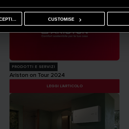
CEPTING
CUSTOMISE
PRODOTTI E SERVIZI
Ariston on Tour 2024
LEGGI L'ARTICOLO