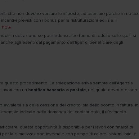
ibuenti che non devono versare le imposte, ad esempio perché in no tax
ntivi previsti con i bonus per le ristrutturazioni edilizie, il
 110%
.
doli in detrazione se possiedono altre forme di reddito sulle quali si
nche agli esenti dal pagamento dell’Irpef di beneficiare degli
are questo procedimento. La spiegazione arriva sempre dall’Agenzia
i lavori con un
bonifico bancario o postale
, nel quale devono essere
 avvalersi sia della cessione del credito, sia dello sconto in fattura, in
ell’esempio indicato nella domanda del contribuente, il riferimento
particolare, questa opportunità è disponibile per i lavori con finalità di
nti per la climatizzazione invernale con pompe di calore, sistemi ibridi e