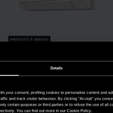
PRODOTTI E SERVIZI
NEVIS EVO R32: la grande novità della
gamma di condizionatori Ariston
LEGGI L'ARTICOLO
Details
th your consent, profiling cookies to personalise content and ad
affic and track visitor behaviour. By clicking "Accept" you consen
nly certain purposes or third parties or to refuse the use of all 
ectively. You can find out more in our Cookie Policy.