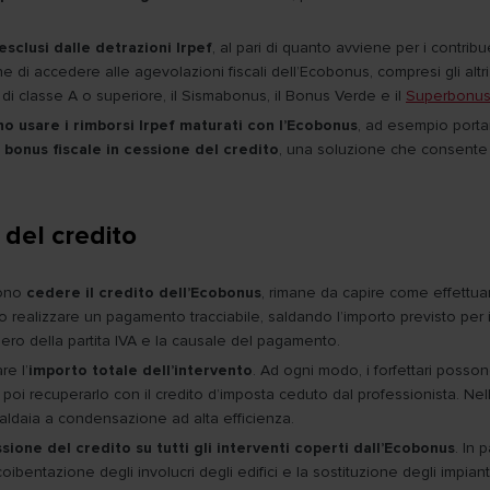
esclusi dalle detrazioni Irpef
, al pari di quanto avviene per i contr
i accedere alle agevolazioni fiscali dell’Ecobonus, compresi gli altri ince
i di classe A o superiore, il Sismabonus, il Bonus Verde e il
Superbonus
no usare i rimborsi Irpef maturati con l’Ecobonus
, ad esempio portan
l bonus fiscale in cessione del credito
, una soluzione che consente a
 del credito
sono
cedere il credito dell’Ecobonus
, rimane da capire come effettu
rio realizzare un pagamento tracciabile, saldando l’importo previsto per 
umero della partita IVA e la causale del pagamento.
re l’
importo totale dell’intervento
. Ad ogni modo, i forfettari possono
per poi recuperarlo con il credito d’imposta ceduto dal professionista. N
 caldaia a condensazione ad alta efficienza.
sione del credito su tutti gli interventi coperti dall’Ecobonus
. In 
i coibentazione degli involucri degli edifici e la sostituzione degli impia