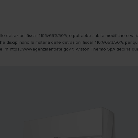
lle detrazioni fiscali 110%/65%/50%, e potrebbe subire modifiche o varia
te che disciplinano la materia delle detrazioni fiscali 110%/65%/50%, per
 rif. https://www.agenziaentrate.gov.it. Ariston Thermo SpA declina qual