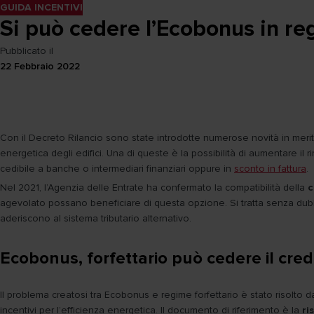
GUIDA INCENTIVI
Si può cedere l’Ecobonus in re
Pubblicato il
22 Febbraio 2022
Con il Decreto Rilancio sono state introdotte numerose novità in meri
energetica degli edifici. Una di queste è la possibilità di aumentare il
cedibile a banche o intermediari finanziari oppure in
sconto in fattura
.
Nel 2021, l’Agenzia delle Entrate ha confermato la compatibilità della
c
agevolato possano beneficiare di questa opzione. Si tratta senza dubbio
aderiscono al sistema tributario alternativo.
Ecobonus, forfettario può cedere il cred
Il problema creatosi tra Ecobonus e regime forfettario è stato risolto 
incentivi per l’efficienza energetica. Il documento di riferimento è la
ri