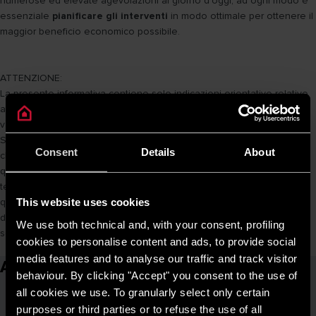
numerose ed elevate agevolazioni al giorno d’oggi, ad ogni modo è
essenziale
pianificare gli interventi
in modo ottimale per ottenere il
maggior beneficio economico possibile.
ATTENZIONE:
La presente informativa contiene solo indicazioni orientative relative
alle detrazioni fiscali 110%/65%/50%, e potrebbe subire modifiche o
variazioni.
Si rinvia alle disposizioni ufficiali di legge e dell’Agenzia delle Entrate
Consent
Details
About
che disciplinano la materia delle detrazioni fiscali 110%/65%/50%, per
quanto concerne
termini e condizioni del riconoscimento delle agevolazioni in
questione, rif. https://www.agenziaentrate.gov.it. Ariston Thermo SpA
This website uses cookies
declina qualsiasi responsabilità per l’uso o l’interpretazione delle
We use both technical and, with your consent, profiling
sopracitate informazioni.
cookies to personalise content and ads, to provide social
media features and to analyse our traffic and track visitor
Articoli correlati
behaviour. By clicking "Accept" you consent to the use of
all cookies we use. To granularly select only certain
purposes or third parties or to refuse the use of all