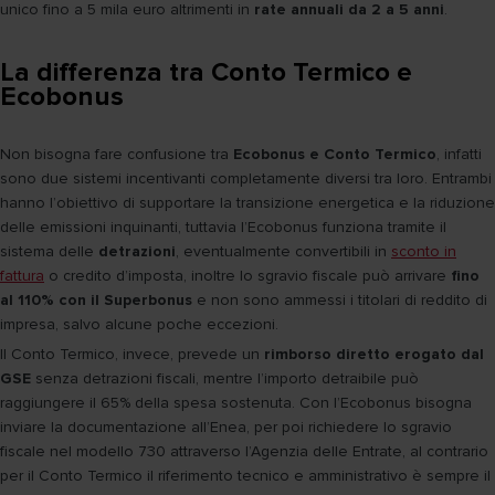
unico fino a 5 mila euro altrimenti in
rate annuali da 2 a 5 anni
.
La differenza tra Conto Termico e
Ecobonus
Non bisogna fare confusione tra
Ecobonus e Conto Termico
, infatti
sono due sistemi incentivanti completamente diversi tra loro. Entrambi
hanno l’obiettivo di supportare la transizione energetica e la riduzione
delle emissioni inquinanti, tuttavia l’Ecobonus funziona tramite il
sistema delle
detrazioni
, eventualmente convertibili in
sconto in
fattura
o credito d’imposta, inoltre lo sgravio fiscale può arrivare
fino
al 110% con il Superbonus
e non sono ammessi i titolari di reddito di
impresa, salvo alcune poche eccezioni.
Il Conto Termico, invece, prevede un
rimborso diretto erogato dal
GSE
senza detrazioni fiscali, mentre l’importo detraibile può
raggiungere il 65% della spesa sostenuta. Con l’Ecobonus bisogna
inviare la documentazione all’Enea, per poi richiedere lo sgravio
fiscale nel modello 730 attraverso l’Agenzia delle Entrate, al contrario
per il Conto Termico il riferimento tecnico e amministrativo è sempre il