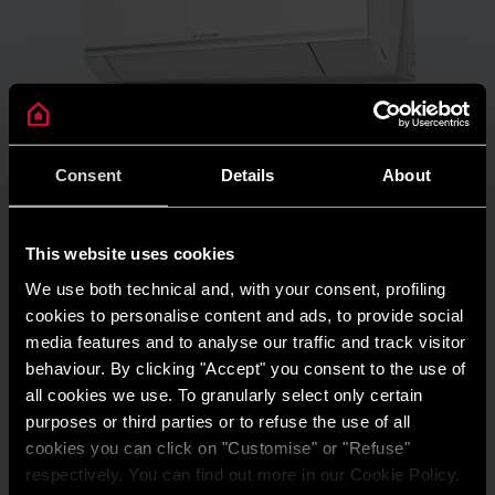
Consent
Details
About
PRODOTTI E SERVIZI
NEVIS EVO R32: la grande novità della
This website uses cookies
gamma di condizionatori Ariston
We use both technical and, with your consent, profiling
cookies to personalise content and ads, to provide social
LEGGI L'ARTICOLO
media features and to analyse our traffic and track visitor
behaviour. By clicking "Accept" you consent to the use of
all cookies we use. To granularly select only certain
purposes or third parties or to refuse the use of all
cookies you can click on "Customise" or "Refuse"
respectively. You can find out more in our Cookie Policy.