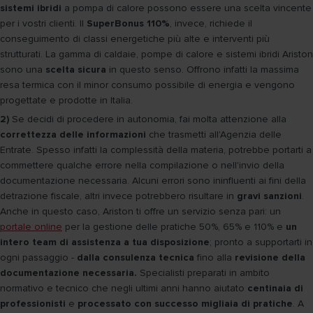
sistemi ibridi
a pompa di calore possono essere una scelta vincente
per i vostri clienti. Il
SuperBonus 110%
, invece, richiede il
conseguimento di classi energetiche più alte e interventi più
strutturati. La gamma di caldaie, pompe di calore e sistemi ibridi Ariston
sono una
scelta sicura
in questo senso. Offrono infatti la massima
resa termica con il minor consumo possibile di energia e vengono
progettate e prodotte in Italia.
2)
Se decidi di procedere in autonomia, fai molta attenzione alla
correttezza delle informazioni
che trasmetti all'Agenzia delle
Entrate. Spesso infatti la complessità della materia, potrebbe portarti a
commettere qualche errore nella compilazione o nell'invio della
documentazione necessaria. Alcuni errori sono ininfluenti ai fini della
detrazione fiscale, altri invece potrebbero risultare in
gravi sanzioni
.
Anche in questo caso, Ariston ti offre un servizio senza pari: un
portale online
per la gestione delle pratiche 50%, 65% e 110% e
un
intero team di assistenza a tua disposizione
; pronto a supportarti in
ogni passaggio -
dalla consulenza tecnica
fino alla
revisione della
documentazione necessaria.
Specialisti preparati in ambito
normativo e tecnico che negli ultimi anni hanno aiutato
centinaia di
professionisti
e
processato con successo migliaia di pratiche
. A