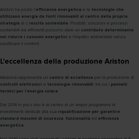
Ariston ha posto l’
efficienza energetica
e le
tecnologie che
utilizzano energia da fonti rinnovabili al centro della propria
strategia
di c
rescita sostenibile
. Prodotti, soluzioni e processi
sostenibili ed efficienti possono dare un
contributo determinante
nel ridurre i consumi energetici
e l’impatto ambientale senza
sacrificare il comfort.
L'eccellenza della produzione Ariston
Albacina rappresenta un
centro di eccellenza
per la produzione di
controlli elettronici
e
tecnologie rinnovabili
, tra cui i
pannelli
termici per l’energia solare
.
Dal 2018 in poi il sito è al centro di un ampio programma di
investimenti dedicati alla sua
riqualificazione per garantire
standard massimi di sicurezza
,
funzionalità
ed
efficienza
energetica
.
Nel 2019 sono stati aggiornati i sistemi di gestione energetica di 5