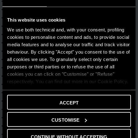
VELIS PRO 50-80-100 EU
VELIS PRO DRY WIFI 30-50-80-100 EU
VELIS TECH WIFI 50-80-100 EU
This website uses cookies
ANDRIS LUX ST 10/5 - 15/5 - 30/5 EU
We use both technical and, with your consent, profiling
ANDRIS LUX ST 10U/5 - 10/3 EU
cookies to personalise content and ads, to provide social
ANDRIS R ST 15/3 - 30/3 EU
media features and to analyse our traffic and track visitor
ANDRIS R ST 10U/3 - 15U/3 EU
behaviour. By clicking "Accept" you consent to the use of
all cookies we use. To granularly select only certain
PRO1 ECO ST 50 V/5 - 80 V/5 - 100 V/5 EU
purposes or third parties or to refuse the use of all
PRO1 R ST 50 V/3 - 80 V/3 - 100 V/3 EU
cookies you can click on "Customise" or "Refuse"
BLU1 ER 50 - 80 V EU
respectively. You can find out more in our Cookie Policy.
PRO1 POWERFLEX SOLAR 80 - 100 V EU
BLU1 R 80 - 100 H EU
PRO1 R 80 - 100 H/3 EU
ACCEPT
PRO1 R 80 - 100 VTD/3 EU
PRO1 R 80 - 100 VTS/3 EU
CUSTOMISE
PRO1 ECO 80 H/5 EU
VELIS DUNE WIFI-FE 50 - 80 - 100 EU
CONTINUE WITHOUT ACCEPTING