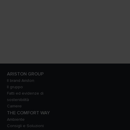
ARISTON GROUP
Il brand Ariston
Il gruppo
Fatti ed evidenze di
sostenibilità
Carriere
THE COMFORT WAY
Ambiente
Consigli e Soluzioni