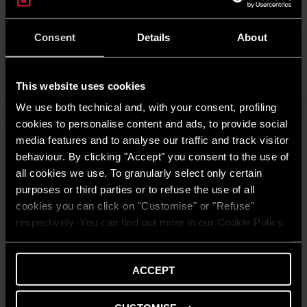
Consent
Details
About
Errata corrige climatizzatori
VEDI
This website uses cookies
We use both technical and, with your consent, profiling
cookies to personalise content and ads, to provide social
media features and to analyse our traffic and track visitor
behaviour. By clicking "Accept" you consent to the use of
all cookies we use. To granularly select only certain
purposes or third parties or to refuse the use of all
cookies you can click on "Customise" or "Refuse"
respectively. You can find out more in our Cookie Policy.
ACCEPT