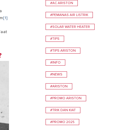
#AC ARISTON
a
TEMUKAN
#PEMANAS AIR LISTRIK
am
[1]
#SOLAR WATER HEATER
faat
#TIPS
#TIPS ARISTON
?
#INFO
0
#NEWS
#ARISTON
#PROMO ARISTON
#TRIK DAN KIAT
#PROMO 2025