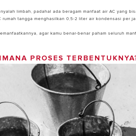
anyalah limbah, padahal ada beragam
manfaat air AC
yang bis
C rumah tangga menghasilkan 0,5-2 liter air kondensasi per j
 memanfaatkannya, agar kamu benar-benar paham seluruh man
AIMANA PROSES TERBENTUKNYA
EL PEMANAS AIR LISTRIK