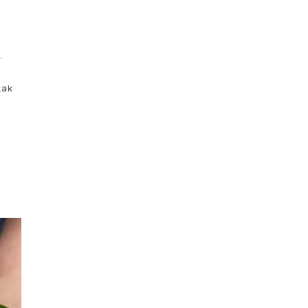
h.
tak