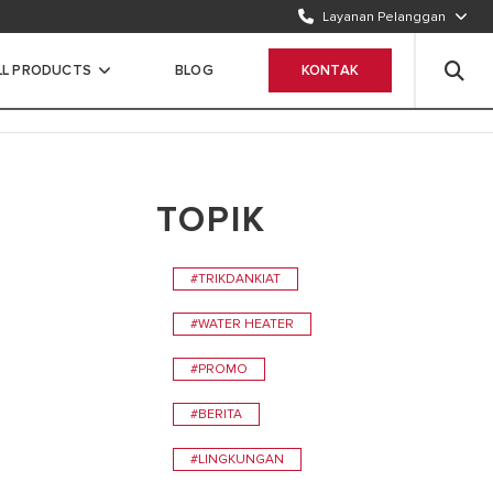
Layanan Pelanggan
TELEPON KAMI
1500986
LL PRODUCTS
BLOG
KONTAK
WHATSAPP
Chat Sekarang
TOPIK
#TRIKDANKIAT
#WATER HEATER
#PROMO
#BERITA
#LINGKUNGAN