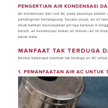
PENGERTIAN AIR KONDENSASI DA
Air kondensasi dari unit AC
pada dasarnya adalah ua
pendinginan berlangsung. Secara visual, air ini ta
Studi bahkan menunjukkan pH-nya berkisar 6 hingg
bersih, air kondensasi bukan air minum—air ini bi
kasat mata.
MANFAAT TAK TERDUGA DA
Berikut beberapa manfaat tak terduga air AC untu
1. PEMANFAATAN AIR AC UNTUK