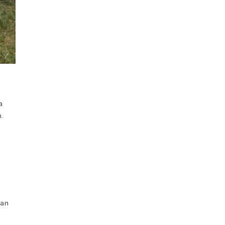
a
n.
kan