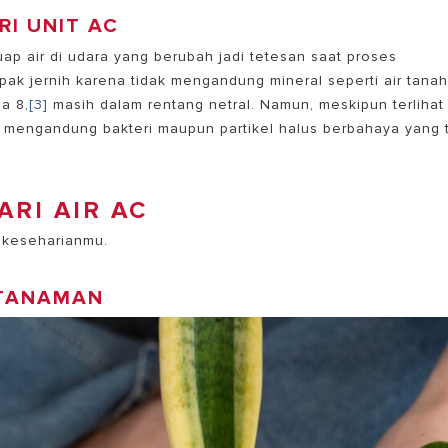
RI UNIT AC
p air di udara yang berubah jadi tetesan saat proses
mpak jernih karena tidak mengandung mineral seperti air tana
a 8,
[3]
masih dalam rentang netral. Namun, meskipun terlihat
sa mengandung bakteri maupun partikel halus berbahaya yang 
RI AIR AC
k keseharianmu.
 TANAMAN