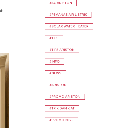
#AC ARISTON
ah
TEMUKAN
#PEMANAS AIR LISTRIK
#SOLAR WATER HEATER
#TIPS
#TIPS ARISTON
#INFO
0
#NEWS
#ARISTON
#PROMO ARISTON
#TRIK DAN KIAT
#PROMO 2025