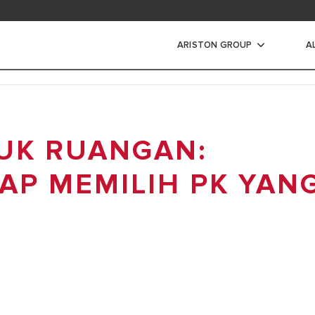
ad area
ARISTON GROUP
A
s Air Listrik
UK RUANGAN:
IR LISTRIK
IR LISTRIK INSTANT
AP MEMILIH PK YAN