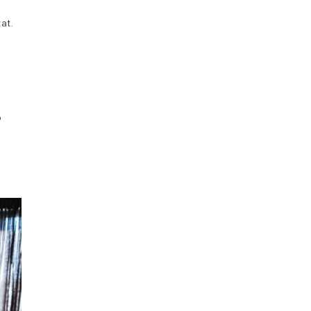
at.
i
p