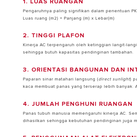
1. LUAS RUANGAN
Pengaruhnya paling signifikan dalam penentuan PK
Luas ruang (m
2
) = Panjang (m) x Lebar(m)
2. TINGGI PLAFON
Kinerja AC terpengaruh oleh ketinggian langit-lan
sehingga butuh kapasitas pendinginan tambahan.
3. ORIENTASI BANGUNAN DAN IN
Paparan sinar matahari langsung (
direct sunlight
) 
kaca membuat panas yang terserap lebih banyak. A
4. JUMLAH PENGHUNI RUANGAN
Panas tubuh manusia memengaruhi kinerja AC. Se
dihasilkan sehingga kebutuhan pendinginan juga m