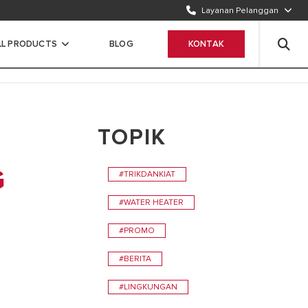
Layanan Pelanggan
TELEPON KAMI
1500986
LL PRODUCTS
BLOG
KONTAK
WHATSAPP
Chat Sekarang
TOPIK
G
#TRIKDANKIAT
#WATER HEATER
#PROMO
#BERITA
#LINGKUNGAN