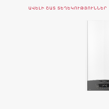
ԱՎԵԼԻ ՇԱՏ ՏԵՂԵԿՈՒԹՅՈՒՆՆԵՐ