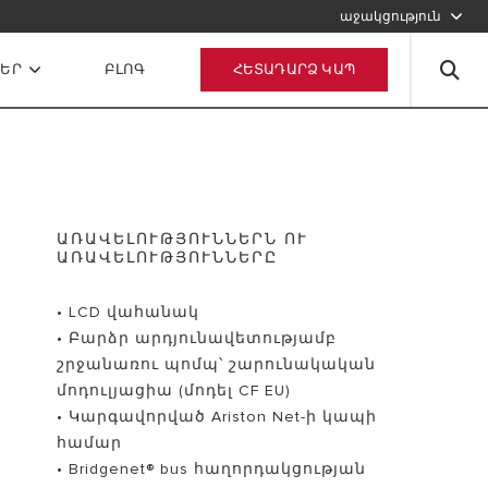
աջակցություն
ՈՒՂԱՐԿԵՔ ՄԵԶ ԷԼ. ՆԱՄԱԿ ՈՒՂԱՐԿԵՔ ՀԱՐՑՈՒՄ
ՆԵՐ
ԲԼՈԳ
ՀԵՏԱԴԱՐՁ ԿԱՊ
ԱՌԱՎԵԼՈՒԹՅՈՒՆՆԵՐՆ ՈՒ
ԱՌԱՎԵԼՈՒԹՅՈՒՆՆԵՐԸ
• LCD վահանակ
• Բարձր արդյունավետությամբ
շրջանառու պոմպ՝ շարունակական
մոդուլյացիա (մոդել CF EU)
• Կարգավորված Ariston Net-ի կապի
համար
• Bridgenet® bus հաղորդակցության