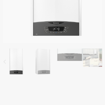
Ր ՄՈԴԵԼՆԵՐԸ ՋՐԱՏԱՔԱՑՈՒՑԻՉՆԵՐ