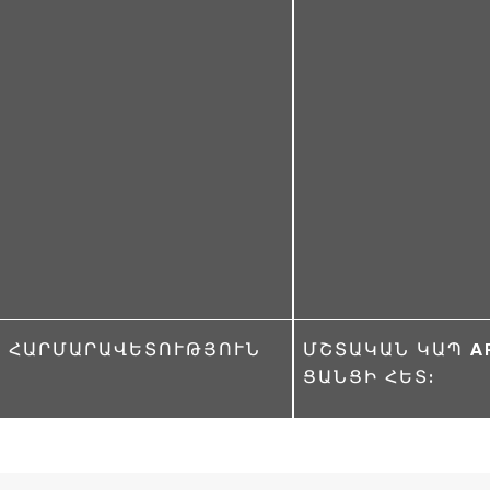
ՀԱՐՄԱՐԱՎԵՏՈՒԹՅՈՒՆ
ՄՇՏԱԿԱՆ ԿԱՊ A
ՑԱՆՑԻ ՀԵՏ: