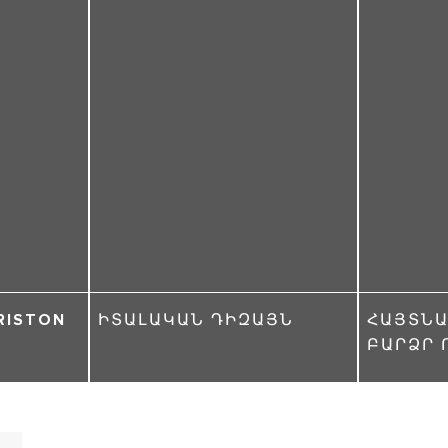
RISTON
ԻՏԱԼԱԿԱՆ ԴԻԶԱՅՆ
ՀԱՅՏՆԱ
ԲԱՐՁՐ 