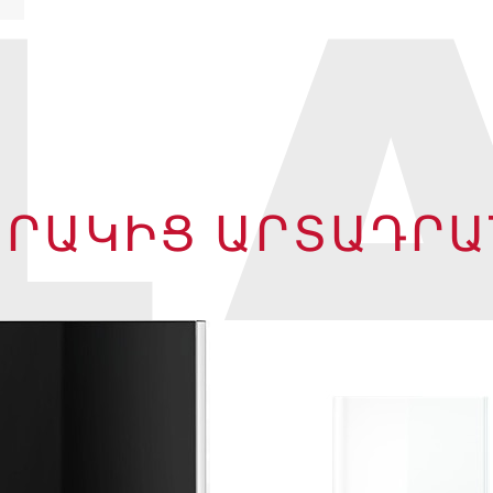
L
ԱՐԱԿԻՑ ԱՐՏԱԴՐԱ