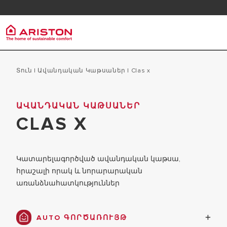
հաճախորդների սպասարկում
Հաճա
Օգտակար հղումներ
Արիստոն Գրուպ
ջր
ԱՊՐԱՆՔՆԵՐ |
Տուն
|
Ավանդական Կաթսաներ
|
clas x
ԿԱՏԵԳՈՐԻԱՆԵՐ
ARISTON ԱՊՐԱՆՔԱՆԻՇԸ
ԷԼԵԿ
ԱՎԱՆԴԱԿԱՆ ԿԱԹՍԱՆԵՐ
ՄԵՐ ԽՈՒՄԲԸ
CLAS X
ՋՐԱՏ
ՋՐԱՏԱՔԱՑՈՒՑԻՉՆԵՐ
ԿԱՐԻԵՐԱ
ԿԱԹՍԱՆԵՐ
Կատարելագործված ավանդական կաթսա,
հրաշալի որակ և նորարարական
առանձնահատկություններ
AUTO ԳՈՐԾԱՌՈՒՅԹ