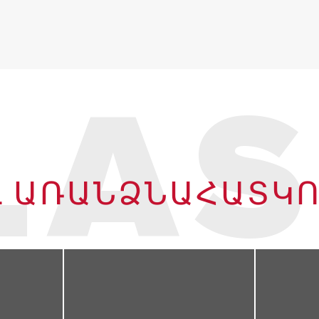
LAS
Լ ԱՌԱՆՁՆԱՀԱՏԿՈ