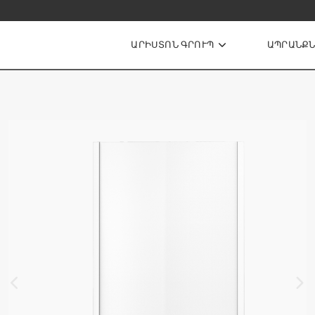
խ տրվող հարցեր
ԱՐԻՍՏՈՆ ԳՐՈՒՊ
ԱՊՐԱՆՔ
ատաքացուցիչներ
ՏՐԱԿԱՆ
ԱՔԱՑՈՒՑԻՉՆԵՐ