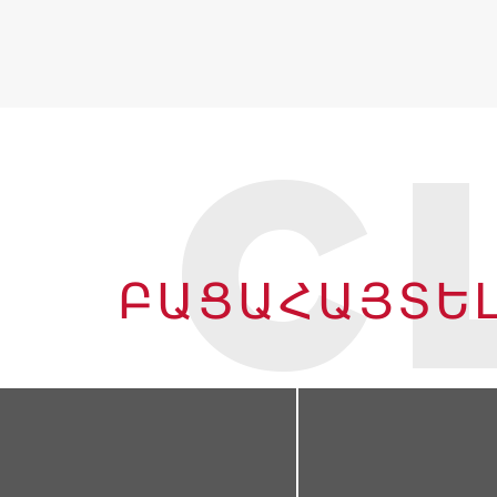
C
ԲԱՑԱՀԱՅՏԵ