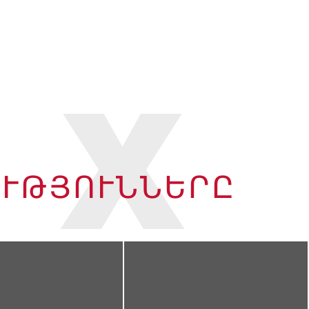
 X
ՒԹՅՈՒՆՆԵՐԸ