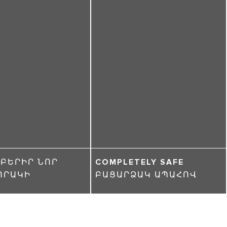
ԲԵՐԻՐ ՆՈՐ
COMPLETELY SAFE
ՈՐԱԿԻ
ԲԱՑԱՐՁԱԿ ԱՊԱՀՈՎ