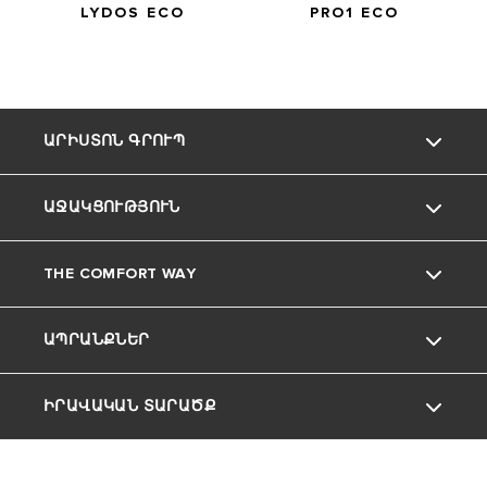
LYDOS ECO
PRO1 ECO
ԱՐԻՍՏՈՆ ԳՐՈՒՊ
ԱՋԱԿՑՈՒԹՅՈՒՆ
Ariston ապրանքանիշը
THE COMFORT WAY
Մեր Խումբը
ՀԱՃԱԽՈՐԴՆԵՐԻ ՍՊԱՍԱՐԿՈՒՄ
ԱՊՐԱՆՔՆԵՐ
Կարիերա
Հնարքներ և խորհուրդներ
ԻՐԱՎԱԿԱՆ ՏԱՐԱԾՔ
ԿԱԹՍԱՆԵՐ
ՋՐԱՏԱՔԱՑՈՒՑԻՉՆԵՐ
Գաղտնիության քաղաքականություն