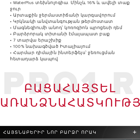
• WaterPlus տեխնոլոգիա. Մինչև 16% և ավելի տաք
ջուր
• Արտաքին ջերմաստիճանի կարգավորում
• Կրկնակի անվտանգության թերմոստատ
• Մագնեզիումի անոդ՝ կոռոզիոն պրոցեսի դեմ
• Բարձրորակ տիտանի էմալապատ բաք
• 7 տարվա երաշխիք
• 100% նախագծված Իտալիայում
• Հարմար դիմային ինտերֆեյս՝ ջեռուցման
հետադարձ կապով
PRO1 R
ԲԱՑԱՀԱՅՏԵԼ
ԱՌԱՆՁՆԱՀԱՏԿՈՒԹՅ
ՀԱՅՏՆԱԲԵՐԻՐ ՆՈՐ ԲԱՐՁՐ ՈՐԱԿ