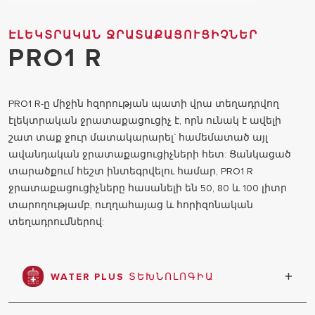
ԷԼԵԿՏՐԱԿԱՆ ՋՐԱՏԱՔԱՑՈՒՑԻՉՆԵՐ
PRO1 R
PRO1 R-ը միջին հզորության պատի վրա տեղադրվող
էլեկտրական ջրատաքացուցիչ է, որն ունակ է ավելի
շատ տաք ջուր մատակարարել` համեմատած այլ
ավանդական ջրատաքացուցիչների հետ: Ցանկացած
տարածքում հեշտ ինտեգրվելու համար, PRO1 R
ջրատաքացուցիչները հասանելի են 50, 80 և 100 լիտր
տարողությամբ, ուղղահայաց և հորիզոնական
տեղադրումներով:
WATER PLUS ՏԵԽՆՈԼՈԳԻԱ
WaterPlus տեխնոլոգիան սառը ջուրը պահում