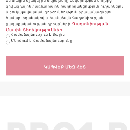
եմ տալիս մշակել իմ տվյալները Ընկերության կողմից
գովազդային / առևտրային հաղորդակցություն ուղարկելու
և շուկայավարման գործունեություն իրականացնելու
Առավելագույն
8
համար: եղանակով և համաձայն Գաղտնիության
աշխատանքային
8 bar
bar
Գաղտնիության
քաղաքականության դրույթների.
ճնշում
Մասին Տեղեկություններ
Համաձայնություն Է Տալիս
Մերժում Է Համաձայնությունը
Առավելագույն
75
աշխատանքային
75 °C
°C
ջերմաստիճան
ԿԱՊՎԵՔ ՄԵԶ ՀԵՏ
17
Քաշ
22 kg
kg
IPX3
Դաս
IPX3 IP
IP