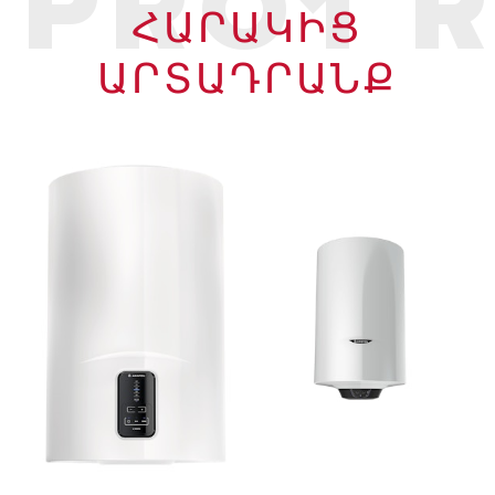
PRO1 
ՀԱՐԱԿԻՑ
ԱՐՏԱԴՐԱՆՔ