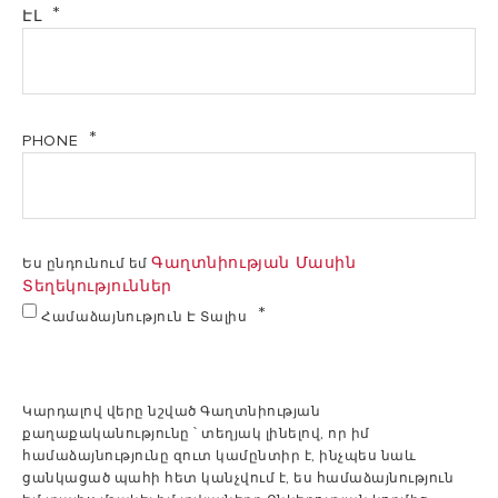
ԷԼ
Տեղադրում
Vertical
Vertical
1,5
Հզորություն
1,5 kW
kW
PHONE
220-
Լարում
240
220-240 V
V
Գաղտնիության Մասին
Ես ընդունում եմ
Տեղեկություններ
Համաձայնություն Է Տալիս
Տաքացման
1.45’
2.37’ h.min
ջերմաստիճան
h.min
Կարդալով վերը նշված Գաղտնիության
Ջերմության
քաղաքականությունը ՝ տեղյակ լինելով, որ իմ
0,99
ցրում 65°C
1,35 kWh/24h
1
համաձայնությունը զուտ կամընտիր է, ինչպես նաև
kWh/24h
ջերմաստիճանում
ցանկացած պահի հետ կանչվում է, ես համաձայնություն