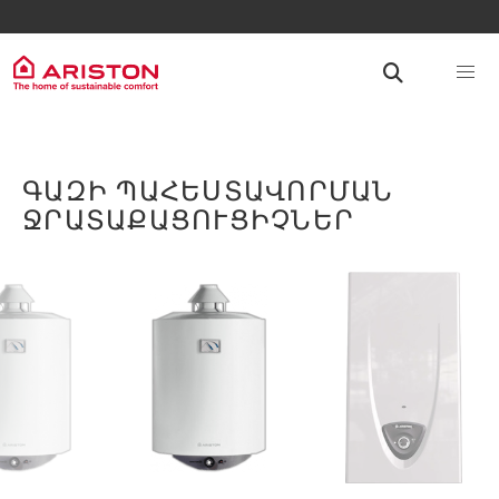
ԳԱԶԻ ՊԱՀԵՍՏԱՎՈՐՄԱՆ
ՋՐԱՏԱՔԱՑՈՒՑԻՉՆԵՐ