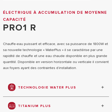
ÉLECTRIQUE À ACCUMULATION DE MOYENNE
CAPACITÉ
PRO1 R
Chauffe-eau puissant et efficace, avec sa puissance de 1800W et
sa nouvelle technologie « WaterPlus » il se caractérise par une
rapidité de chauffe et une eau chaude disponible en plus grande
quantité. Disponible en version horizontale ou verticale il convient
aux foyers ayant des contraintes d’installation.
TECHNOLOGIE WATER PLUS
La nouvelle technologie WaterPlus réduit à l’arrivée
d’eau dans la cuve le mélange d’eau froide et
TITANIUM PLUS
d’eau chaude pour obtenir 16% d’eau chaude en