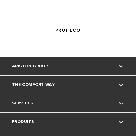
PRO1 ECO
ARISTON GROUP
THE COMFORT WAY
Le marque Ariston
SERVICES
Le groupe
Environnement
PRODUITS
Recrutement
Conseils et recommandations
Nous contacter