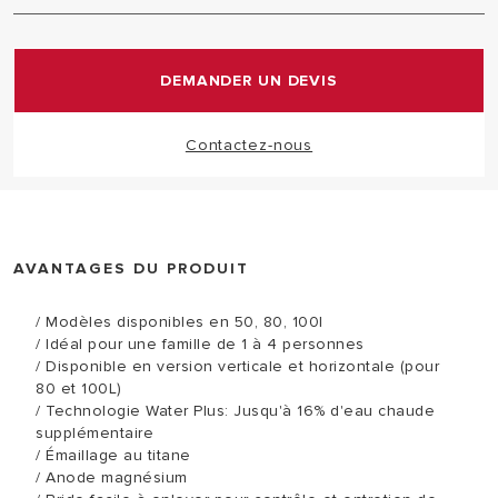
plus par rapport à un produit standard.
Revêtement de la cuve en email associé avec du
titane pour une meilleure résistance à la corrosion
et une plus longue durée de vie du produit
DEMANDER UN DEVIS
Contactez-nous
AVANTAGES DU PRODUIT
/ Modèles disponibles en 50, 80, 100l
/ Idéal pour une famille de 1 à 4 personnes
/ Disponible en version verticale et horizontale (pour
80 et 100L)
/ Technologie Water Plus: Jusqu'à 16% d'eau chaude
supplémentaire
/ Émaillage au titane
/ Anode magnésium