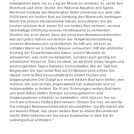
ermöglichen kann, bis zu 2 kg pro Monat zu verlieren. Es senkt den
Blutdruck Laut einer Studie des National Aquatics and Sports
Medicine Institute der Washington State University aus dem Jahr
2008 kann ein heißes Bad zur Senkung des Blutdrucks beitragen.
Wenn Sie jedoch Herzprobleme haben, konsultieren Sie am
besten unseren Arzt, bevor Sie ein heißes Bad nehmen, um eine
übermäßige Erhöhung unserer Herzfrequenz zu vermeiden.
Denken Sie auch daran, dass die neuesten Warmwasserbereiter
wie der Lydos Hybrid von Ariston die Temperatureinstellung
unseres Warmwassers vereinfachen. Es hilft uns, besser zu
schlafen Wenn wir in heißes Wasser eintauchen, hilft der plötzliche
Anstieg der Körpertemperatur dabei, unsere Muskeln zu
entspannen, was nicht nur körperlich, sondern auch geistig ein
erheblicher Vorteil ist. Dies ist ideal, um am Ende eines langen und
anstrengenden Tages mühelos einzuschlafen. Nur ein Tipp hier:
Begrenzen Sie das heiße Bad auf 20 Minuten (und achten Sie
darauf, nicht im Bad einzuschlafen)! Es lindert Husten und
Grippesymptome Der Dampf aus einem heißen Bad kann helfen, den
Schleim, der sich im Hals angesammelt hat, aufzulösen und so
Hustenanfälle zu lindern. Ein 10 bis 15-minütiges heißes Bad kann
uns auch dabei helfen, Energie zurückzugewinnen und
Grippesymptome schneller zu bekämpfen. Jetzt müssen Sie nur
noch ein schönes heißes Bad nehmen: Klicken Sie hier, um den für
Sie richtigen Warmwasserbereiter auszuwählen. Cta Wir haben alle
ein kleines Ritual, das unser heißes Bad zu etwas Besonderem
macht: Bitte hinterlassen Sie einen Kommentar, in dem Sie Ihr
Lieblingsritual enthüllen! "