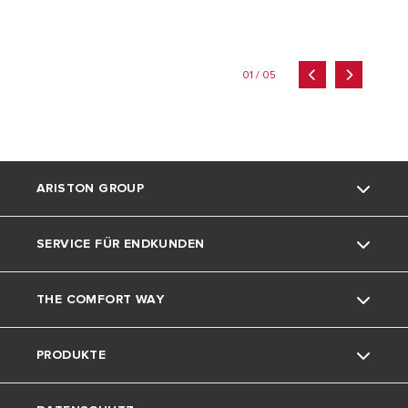
01 / 05
ARISTON GROUP
SERVICE FÜR ENDKUNDEN
Die Marke Ariston
THE COMFORT WAY
Die Gruppe
Kontakt
PRODUKTE
Karriere
Dokumente herunterladen
Home living