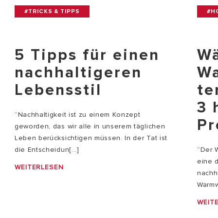
#TRICKS & TIPPS
#H
5 Tipps für einen
W
nachhaltigeren
Wa
Lebensstil
te
3 
“Nachhaltigkeit ist zu einem Konzept
Pr
geworden, das wir alle in unserem täglichen
Leben berücksichtigen müssen. In der Tat ist
die Entscheidun[...]
“Der 
eine 
WEITERLESEN
nachh
Warmw
WEIT