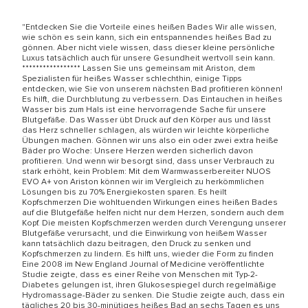
"Entdecken Sie die Vorteile eines heißen Bades Wir alle wissen,
wie schön es sein kann, sich ein entspannendes heißes Bad zu
gönnen. Aber nicht viele wissen, dass dieser kleine persönliche
Luxus tatsächlich auch für unsere Gesundheit wertvoll sein kann.
***************** Lassen Sie uns gemeinsam mit Ariston, dem
Spezialisten für heißes Wasser schlechthin, einige Tipps
entdecken, wie Sie von unserem nächsten Bad profitieren können!
Es hilft, die Durchblutung zu verbessern. Das Eintauchen in heißes
Wasser bis zum Hals ist eine hervorragende Sache für unsere
Blutgefäße. Das Wasser übt Druck auf den Körper aus und lässt
das Herz schneller schlagen, als würden wir leichte körperliche
Übungen machen. Gönnen wir uns also ein oder zwei extra heiße
Bäder pro Woche: Unsere Herzen werden sicherlich davon
profitieren. Und wenn wir besorgt sind, dass unser Verbrauch zu
stark erhöht, kein Problem: Mit dem Warmwasserbereiter NUOS
EVO A+ von Ariston können wir im Vergleich zu herkömmlichen
Lösungen bis zu 70% Energiekosten sparen. Es heilt
Kopfschmerzen Die wohltuenden Wirkungen eines heißen Bades
auf die Blutgefäße helfen nicht nur dem Herzen, sondern auch dem
Kopf. Die meisten Kopfschmerzen werden durch Verengung unserer
Blutgefäße verursacht, und die Einwirkung von heißem Wasser
kann tatsächlich dazu beitragen, den Druck zu senken und
Kopfschmerzen zu lindern. Es hilft uns, wieder die Form zu finden
Eine 2008 im New England Journal of Medicine veröffentlichte
Studie zeigte, dass es einer Reihe von Menschen mit Typ-2-
Diabetes gelungen ist, ihren Glukosespiegel durch regelmäßige
Hydromassage-Bäder zu senken. Die Studie zeigte auch, dass ein
tägliches 20 bis 30-minütiges heißes Bad an sechs Tagen es uns