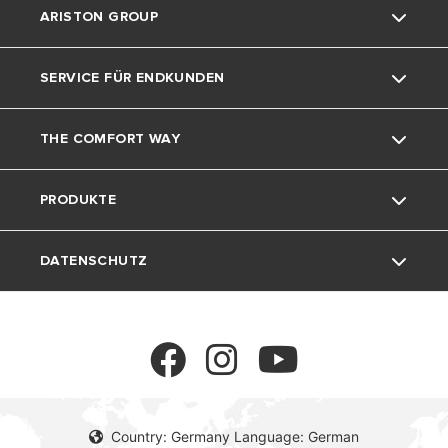
ARISTON GROUP
SERVICE FÜR ENDKUNDEN
Die Marke Ariston
THE COMFORT WAY
Die Gruppe
Kontakt
PRODUKTE
Karriere
Dokumente herunterladen
Home living
DATENSCHUTZ
Umwelt
Warmwasserspeicher
Tricks & Tipps
Warmwasser-wärmepumpe
Impressum und Datenschutz
Cookies
Country: Germany Language: German