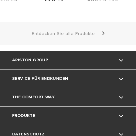
Entdecken Sie alle Produkte
ARISTON GROUP
SERVICE FÜR ENDKUNDEN
Die Marke Ariston
THE COMFORT WAY
Die Gruppe
Kontakt
PRODUKTE
Karriere
Dokumente herunterladen
Home living
DATENSCHUTZ
Umwelt