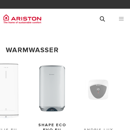
WARMWASSER
SHAPE ECO
ELIS EU
EVO EU
ANDRIS LUX