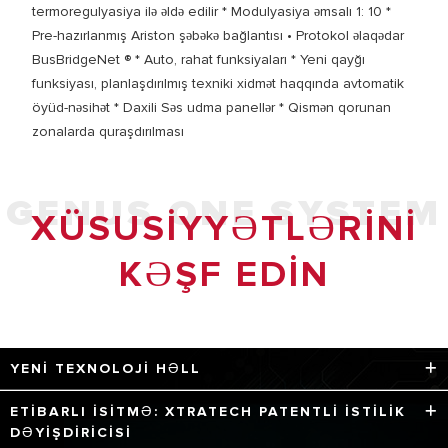
termoregulyasiya ilə əldə edilir * Modulyasiya əmsalı 1: 10 *
Pre-hazırlanmış Ariston şəbəkə bağlantısı • Protokol əlaqədar
BusBridgeNet ® * Auto, rahat funksiyaları * Yeni qayğı
funksiyası, planlaşdırılmış texniki xidmət haqqında avtomatik
öyüd-nəsihət * Daxili Səs udma panellər * Qismən qorunan
zonalarda quraşdırılması
GENUS ONE SYSTEM
XÜSUSIYYƏTLƏRINI
KƏŞF EDIN
YENI TEXNOLOJI HƏLL
Maksimum məhsuldarlıq üçün dörd texnologiya.
ETIBARLI ISITMƏ: XTRATECH PATENTLI ISTILIK
DƏYIŞDIRICISI