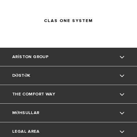
CLAS ONE SYSTEM
ARISTON GROUP
DƏSTƏK
Bizim haqqımızda
THE COMFORT WAY
Bizim Qrup
Əlaqə
MƏHSULLAR
Karyera
FAQs
Fəndlər və tövsiyələr
LEGAL AREA
Su qizdiricilari