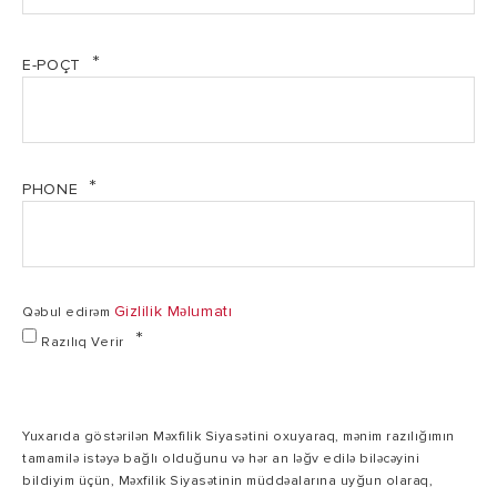
E-POÇT
PHONE
Gizlilik Məlumatı
Qəbul edirəm
Razılıq Verir
Yuxarıda göstərilən Məxfilik Siyasətini oxuyaraq, mənim razılığımın
tamamilə istəyə bağlı olduğunu və hər an ləğv edilə biləcəyini
bildiyim üçün, Məxfilik Siyasətinin müddəalarına uyğun olaraq,