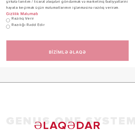
şirkətə tanıtım / ticarət əlaqələri göndərmək və marketinq fəaliyyətlərini
həyata keçirmək üçün məlumatlarımın işlənməsinə razılıq verirəm.
Gizlilik Məlumatı
Razılıq Verir
Razılığı Rədd Edir
BİZİMLƏ ƏLAQƏ
GENUS ONE SYSTE
ƏLAQƏDAR