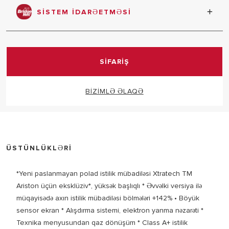
SISTEM IDARƏETMƏSI
Sistemin tam idarə olunmasını təmin etmək üçün yeni
bir rabitə protokolu yaradıldı
SİFARİŞ
BİZİMLƏ ƏLAQƏ
ÜSTÜNLÜKLƏRİ
*Yeni paslanmayan polad istilik mübadiləsi Xtratech TM
Ariston üçün eksklüziv*, yüksək başlıqlı * Əvvəlki versiya ilə
müqayisədə axın istilik mübadiləsi bölmələri +142% • Böyük
sensor ekran * Alışdırma sistemi, elektron yanma nəzarəti *
Texnika menyusundan qaz dönüşüm * Class A+ istilik