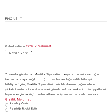
PHONE
Gizlilik Məlumatı
Qəbul edirəm
Razılıq Verir
Yuxarıda göstərilən Məxfilik Siyasətini oxuyaraq, mənim razılığımın
tamamilə istəyə bağlı olduğunu və hər an ləğv edilə biləcəyini
bildiyim üçün, Məxfilik Siyasətinin müddəalarına uyğun olaraq,
şirkətə tanıtım / ticarət əlaqələri göndərmək və marketinq fəaliyyətlərini
həyata keçirmək üçün məlumatlarımın işlənməsinə razılıq verirəm.
Gizlilik Məlumatı
Razılıq Verir
Razılığı Rədd Edir