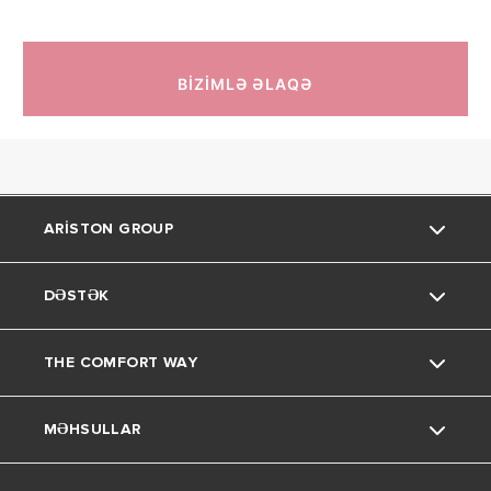
BİZİMLƏ ƏLAQƏ
ARISTON GROUP
DƏSTƏK
Bizim haqqımızda
THE COMFORT WAY
Bizim Qrup
Əlaqə
MƏHSULLAR
Karyera
FAQs
Fəndlər və tövsiyələr