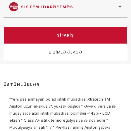
SISTEM IDARƏETMƏSI
Sistemin tam idarə olunmasını təmin etmək üçün yeni
bir rabitə protokolu yaradıldı
SİFARİŞ
BİZİMLƏ ƏLAQƏ
ÜSTÜNLÜKLƏRİ
*Yeni paslanmayan polad istilik mübadiləsi Xtratech TM
Ariston üçün eksklüziv*, yüksək başlıqlı * Əvvəlki versiya ilə
müqayisədə axın istilik mübadiləsi bölmələri +142% • LCD
ekran * Class A+ istilik termoregulyasiya ilə əldə edilir *
Modulyasiya əmsalı 1: 7 * Pre-hazırlanmış Ariston şəbəkə