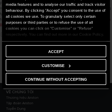
ý của tôi là hoàn toàn tùy chọn, cũng như có thể hủy bỏ bất cứ lúc
media features and to analyse our traffic and track visitor
nào. Tôi đồng ý với việc dữ liệu của tôi sẽ được xử lý để gửi đến công
behaviour. By clicking "Accept" you consent to the use of
ty quảng cáo/ truyền thông thương mại để thực hiện các hoạt động
all cookies we use. To granularly select only certain
tiếp thị phù hợp với các quy định của chính sách bảo mật:
Chính Sách
purposes or third parties or to refuse the use of all
Bảo Mật
cookies you can click on "Customise" or "Refuse"
Tôi đồng ý (I agree)
respectively. You can find out more in our Cookie Policy.
GỬI YÊU CẦU
ACCEPT
CUSTOMISE
CONTINUE WITHOUT ACCEPTING
VỀ CHÚNG TÔI
Thương hiệu Ariston
Tập đoàn Ariston
Tuyển Dụng