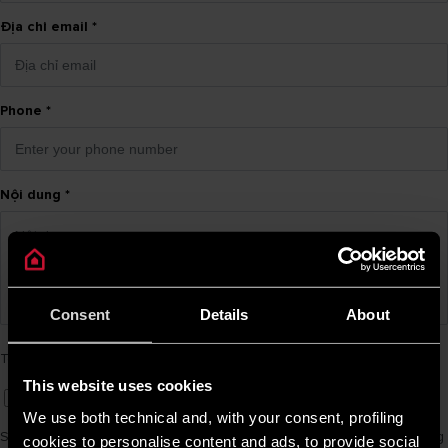
Địa chỉ email
*
Phone
*
Nội dung
*
Consent
Details
About
Tôi thừa nhận và chấp nhận chính sách bảo mật
Chính Sách Bảo Mật
This website uses cookies
Tôi đồng ý (I agree)
*
We use both technical and, with your consent, profiling
Sau khi đọc thông báo bảo mật trên, tôi nhận thức được rằng sự đồng
cookies to personalise content and ads, to provide social