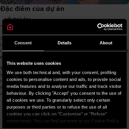
Đặc điểm của dự án
VỀ DỰ ÁN
Chủ đầu tư
Vin Group
Consent
Details
About
Nhà thầu chính
Nhà thầu chính | Main Cons: D
Tên sản phẩm
SL 20 B 2.5 FE / SL 30 B 2.5 FE / STAR N 30 R 2.5 FE
STAR N 15 R 2.5 FE / PRO R 50 SH 2.5 FE
This website uses cookies
Thông tin dự án
We use both technical and, with your consent, profiling
Vinpearl Phú Quốc là khu nghỉ dưỡng đẳng cấp 5 sao, nằm ở Bãi Dài
cookies to personalise content and ads, to provide social
huyện đảo Phú Quốc – nơi lưu giữ được vẻ đẹp hoang sơ nguyên
media features and to analyse our traffic and track visitor
thủy. Quần thể bao gồm khu khách sạn, resort, khu vui chơi giải trí,
behaviour. By clicking "Accept" you consent to the use of
vườn thú, sân golf…
all cookies we use. To granularly select only certain
purposes or third parties or to refuse the use of all
cookies you can click on "Customise" or "Refuse"
respectively. You can find out more in our Cookie Policy.