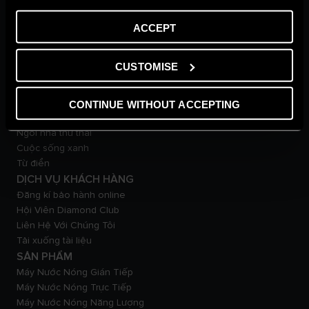
VỀ CHÚNG TÔI
ACCEPT
Thương hiệu Ariston
Tập đoàn Ariston
CUSTOMISE
Tuyển Dụng
TẠP CHÍ
Mẹo & giải pháp
CONTINUE WITHOUT ACCEPTING
Tin tức
Ngôi nhà thư thái
Cuộc sống xanh
Từ điển
DỊCH VỤ KHÁCH HÀNG
Đăng kí bảo hành online
Hội Viên Diamond Club
Liên Hệ Với Chúng Tôi
Tải xuống tài liệu
SẢN PHẨM
Máy Nước Nóng Gián Tiếp
Máy Nước Nóng Trực Tiếp
Máy Nước Nóng Năng Lượng