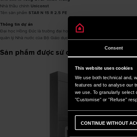
Nhà thầu chính
Uniconst
Tên sản phẩm
STAR N 15 R 2.5 FE
Thông tin dự án
Đại học Hồng Đức là trường đại học đầu tiên trong hệ thống giáo dục
quản lý Nhà nước của Bộ Giáo dục và Đào tạo. Trường được vinh dự m
Consent
Sản phẩm được sử dụng
This website uses cookies
We use both technical and, wi
features and to analyse our tr
we use. To granularly select o
"Customise" or "Refuse" resp
CONTINUE WITHOUT AC