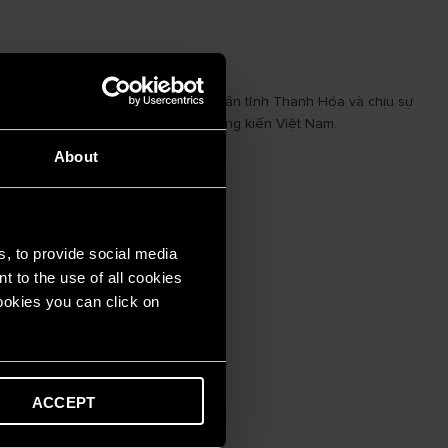
 đa ngành, trực thuộc Ủy ban nhân dân tỉnh Thanh Hóa và chịu sự
minh nhất trong lịch sử chế độ phong kiến Việt Nam.
About
s, to provide social media
t to the use of all cookies
cookies you can click on
ACCEPT
iờ.