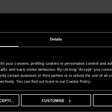
 đại học Việt Nam được thành lập theo mô hình mới: Đại học công lập,
ang niên hiệu vua Lê Thánh Tông – một trong những vị hoàng đế anh 
Details
th your consent, profiling cookies to personalise content and ad
MÁY NƯỚC NÓNG GIÁN TIẾP
affic and track visitor behaviour. By clicking "Accept" you consen
ANDRIS2 B
nly certain purposes or third parties or to refuse the use of all 
Tính năng
ectively. You can find out more in our Cookie Policy.
Thanh đốt đồng chất lượng cao
Mức nhiệt đọ tùy chỉnh
Hệ thống an toàn đồng bộ TSS.
CEPTING
CUSTOMISE
Lớp cách nhiệt mật độ cao – giữ nước nóng lên đến 48 g
Công nghệ Flexomix – cho nhiều nước nóng hơn 10%.