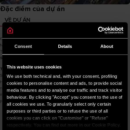
Đặc điểm của dự án
VỀ DỰ ÁN
Chủ đầu tư
Sun Group
Nhà thầu chính
Delta
Consent
Details
About
Tên sản phẩm
STAR N 15 R 2.5 FE / PRO R 30 SH 2.5 FE / PRO R 50
SH 2.5 FE
This website uses cookies
Thông tin dự án
Sun Grand City Ancora Residence sở hữu tầm nhìn panorama sông
We use both technical and, with your consent, profiling
Hồng cùng vị trí đắc địa ngay tại trung tâm phố cổ Hà Nội. Không chỉ
cookies to personalise content and ads, to provide social
nằm tại vị trí đẹp bậc nhất thủ đô, Ancora Residence còn mang đến
media features and to analyse our traffic and track visitor
một hệ thống tiện ích theo tiêu chuẩn nghỉ dưỡng với đầy đủ các
behaviour. By clicking "Accept" you consent to the use of
phân khu dành cho mọi lứa tuổi.
all cookies we use. To granularly select only certain
purposes or third parties or to refuse the use of all
cookies you can click on "Customise" or "Refuse"
respectively. You can find out more in our Cookie Policy.