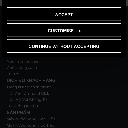
ACCEPT
VỀ CHÚNG TÔI
Thương hiệu Ariston
Tập đoàn Ariston
CUSTOMISE
Tuyển Dụng
TẠP CHÍ
CONTINUE WITHOUT ACCEPTING
Mẹo & giải pháp
Tin tức
Ngôi nhà thư thái
Cuộc sống xanh
Từ điển
DỊCH VỤ KHÁCH HÀNG
Đăng kí bảo hành online
Hội Viên Diamond Club
Liên Hệ Với Chúng Tôi
Tải xuống tài liệu
SẢN PHẨM
Máy Nước Nóng Gián Tiếp
Máy Nước Nóng Trực Tiếp